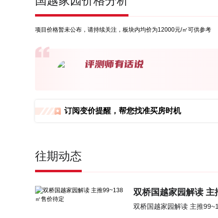
国越家园价格分析
项目价格暂未公布，请持续关注，板块内均价为12000元/㎡可供参考
订阅变价提醒，帮您找准买房时机
往期动态
双桥国越家园解读 主推
双桥国越家园解读