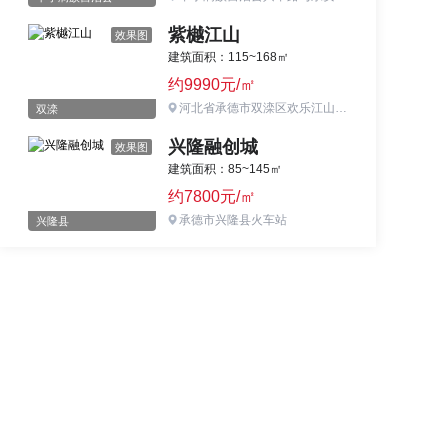
紫樾江山
效果图
建筑面积：115~168㎡
约9990元/㎡
河北省承德市双滦区欢乐江山四期西侧
双滦
兴隆融创城
效果图
建筑面积：85~145㎡
约7800元/㎡
承德市兴隆县火车站
兴隆县