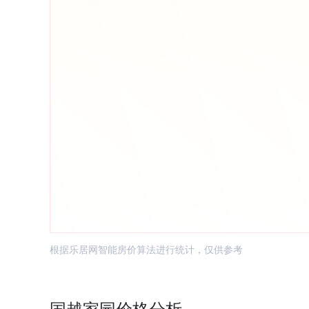
根据乐居网智能房价算法进行统计，仅供参考