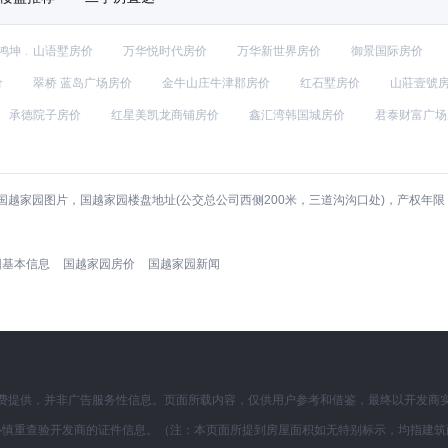
鸿坤﹒山语墅房价
万华悦时代房价
万华新世界房价
御景国际房价
价
翠桥 蓝岛广场房价
金牛山庄牛津郡房价
红石墅房价
山莊壹號
承德院子房价
红星美凯龙商铺房价
鑫汇湾韩国城房价
君泰财富广场
越家园图片，国越家园楼盘地址(公交总公司西侧200米，三道沟沟口处)，产权年
园基本信息
国越家园房价
国越家园新闻
费提供，并非广告服务性信息。页面所载内容，仅供用户参考和借鉴，最终以开发商
必慎重查验开发商的证件信息。（注：本页面所提到房屋面积如无特别标示，均指建筑