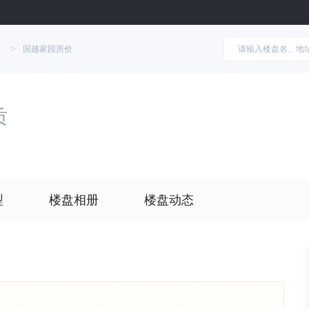
>
国越家园房价
质
型
楼盘相册
楼盘动态