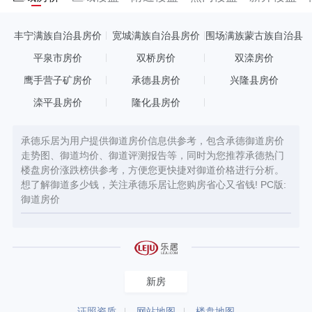
丰宁满族自治县房价
宽城满族自治县房价
围场满族蒙古族自治县
房价
平泉市房价
双桥房价
双滦房价
鹰手营子矿房价
承德县房价
兴隆县房价
滦平县房价
隆化县房价
承德乐居为用户提供御道房价信息供参考，包含承德御道房价
走势图、御道均价、御道评测报告等，同时为您推荐承德热门
楼盘房价涨跌榜供参考，方便您更快捷对御道价格进行分析。
想了解御道多少钱，关注承德乐居让您购房省心又省钱! PC版:
御道房价
新房
证照资质
网站地图
楼盘地图