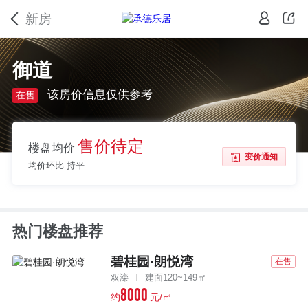
新房
御道
该房价信息仅供参考
在售
售价待定
楼盘均价
变价通知
均价环比 持平
热门楼盘推荐
碧桂园·朗悦湾
在售
双滦
建面120~149㎡
8000
约
元/㎡