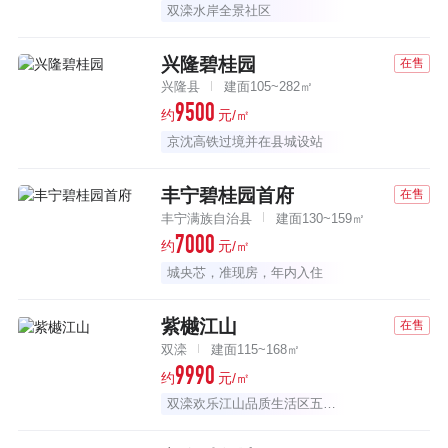
双滦水岸全景社区
兴隆碧桂园
在售
兴隆县
建面105~282㎡
9500
约
元/㎡
京沈高铁过境并在县城设站
丰宁碧桂园首府
在售
丰宁满族自治县
建面130~159㎡
7000
约
元/㎡
城央芯，准现房，年内入住
紫樾江山
在售
双滦
建面115~168㎡
9990
约
元/㎡
双滦欢乐江山品质生活区五期新品