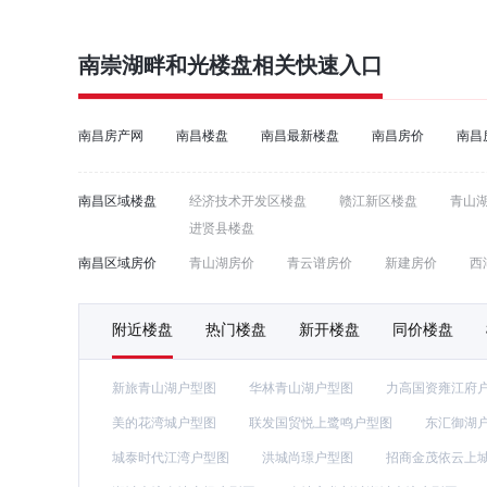
南崇湖畔和光
楼盘相关快速入口
南昌房产网
南昌楼盘
南昌最新楼盘
南昌房价
南昌
南昌区域楼盘
经济技术开发区楼盘
赣江新区楼盘
青山
进贤县楼盘
南昌区域房价
青山湖房价
青云谱房价
新建房价
西
附近楼盘
热门楼盘
新开楼盘
同价楼盘
新旅青山湖户型图
华林青山湖户型图
力高国资雍江府
美的花湾城户型图
联发国贸悦上鹭鸣户型图
东汇御湖
城泰时代江湾户型图
洪城尚璟户型图
招商金茂依云上