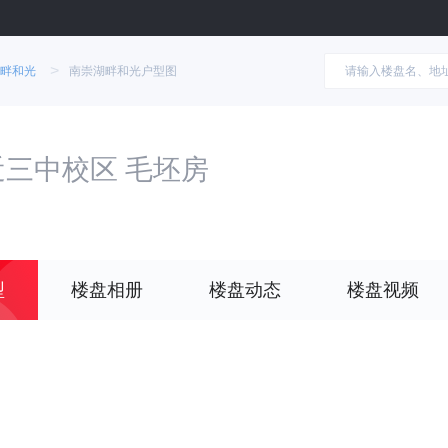
>
畔和光
南崇湖畔和光户型图
近三中校区 毛坯房
型
楼盘相册
楼盘动态
楼盘视频