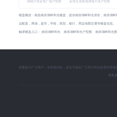
湖城大境金地广场户型图
金地宝龙新城湖城大境户型图
楼盘概述：
南昌南崇湖畔和光楼盘，提供南崇湖畔和光房价，南崇湖畔
边配套，商场，超市，学校，医院，银行，周边地图交通等楼盘信息。
触屏楼盘入口：
南崇湖畔和光
南崇湖畔和光户型图
南崇湖畔和光
郑重提示广大用户：本页面内容，旨在为满足广大用户的信息需求而免
请务