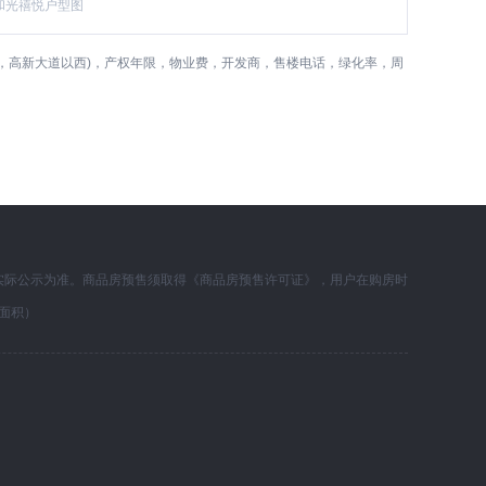
和光禧悦户型图
，高新大道以西)，产权年限，物业费，开发商，售楼电话，绿化率，周
实际公示为准。商品房预售须取得《商品房预售许可证》，用户在购房时
面积）