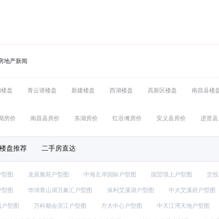
房地产新闻
湖楼盘
青云谱楼盘
新建楼盘
西湖楼盘
高新区楼盘
南昌县楼
湖房价
南昌县房价
东湖房价
红谷滩房价
安义县房价
进贤县
楼盘推荐
二手房直达
户型图
龙居雅苑户型图
中海左岸国际户型图
国贸璟上户型图
交投
户型图
华润青山湖万象汇户型图
保利艾溪湖户型图
中大艾溪府户型图
城户型图
万科都会滨江户型图
方大中心户型图
中天江湾天地户型图