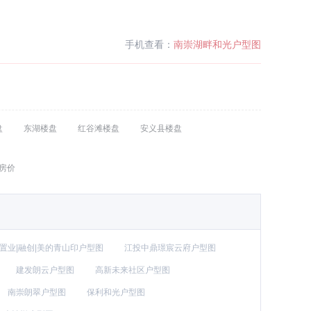
手机查看：
南崇湖畔和光户型图
盘
东湖楼盘
红谷滩楼盘
安义县楼盘
房价
置业|融创|美的青山印户型图
江投中鼎璟宸云府户型图
建发朗云户型图
高新未来社区户型图
南崇朗翠户型图
保利和光户型图