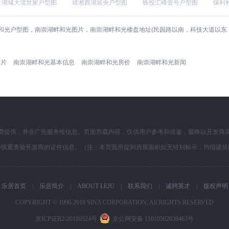
湖城大境世家户型图
靖淞西湖宸央户型图
铁投汇峰壹号户型图
保利
和光户型图，南崇湖畔和光图片，南崇湖畔和光楼盘地址(民园路以南，科技大道以东
图片
南崇湖畔和光基本信息
南崇湖畔和光房价
南崇湖畔和光新闻
费提供，并非广告服务性信息。页面所载内容，仅供用户参考和借鉴，最终以开发商
必慎重查验开发商的证件信息。（注：本页面所提到房屋面积如无特别标示，均指建筑
乐居首页
|
乐居简介
|
ABOUT LEJU
|
联系我们
|
诚聘英才
|
版权声明
COPYRIGHT © 1996-2019 SINA CORPORATION, All RIGHTS RESERVED
京ICP证B2-20180524号
京公网安备 11010502039463号