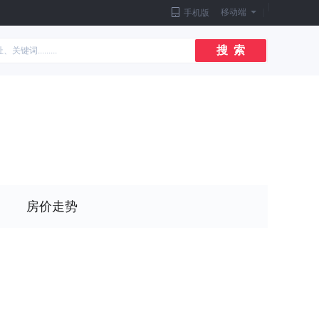
|
移动端
|
手机版
搜 索
房价走势