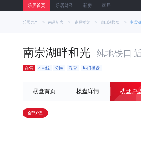
乐居首页
乐居财经
新房
家居
>
>
>
>
乐居房产
南昌新房
南昌楼盘
青山湖楼盘
南崇湖
南崇湖畔和光
纯地铁口 
在售
4号线
公园
教育
热门楼盘
楼盘首页
楼盘详情
楼盘户
全部户型