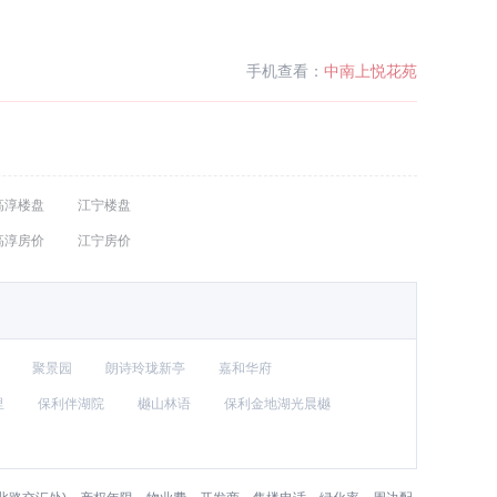
手机查看：
中南上悦花苑
高淳楼盘
江宁楼盘
高淳房价
江宁房价
聚景园
朗诗玲珑新亭
嘉和华府
里
保利伴湖院
樾山林语
保利金地湖光晨樾