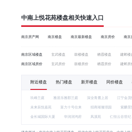
中南上悦花苑楼盘相关快速入口
南京房产网
南京楼盘
南京最新楼盘
南京房价
南京
南京区域楼盘
玄武楼盘
鼓楼楼盘
栖霞楼盘
建邺楼
南京区域房价
玄武房价
鼓楼房价
栖霞房价
建邺房
附近楼盘
热门楼盘
新开楼盘
同价楼盘
玖峰兰庭
雅居乐雅郡兰庭
深业青麓上居
江宁金茂
未来辰悦嘉苑
富力十号往来
招商璀璨璟园
紫麟景
金长城国际大厦
华润润鸿府
凤溪苑
仁恒云谷世纪