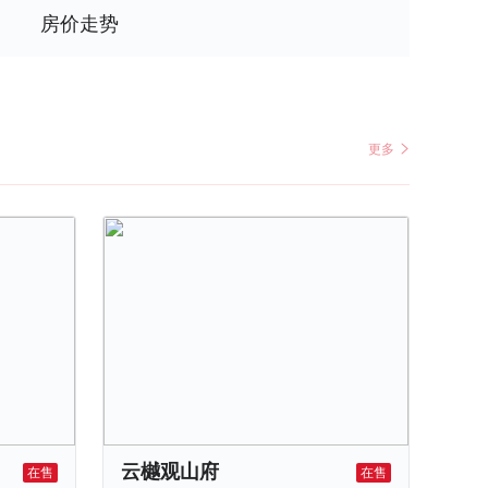
房价走势
更多
云樾观山府
在售
在售