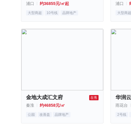
浦口
约36855元/㎡起
浦口
大型商超
10号线
品牌地产
大型商
金地大成汇文府
华润
在售
秦淮
约46858元/㎡
雨花台
公园
改善盘
品牌地产
2号线
黄金周优选楼盘