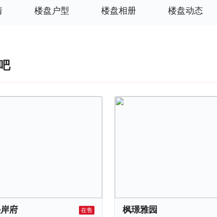
情
楼盘户型
楼盘相册
楼盘动态
吧
熙岸府
枫璟雅园
在售