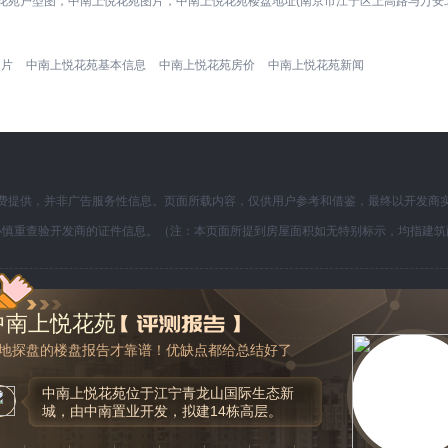
花苑户型图，中南上悦花苑图片，中南上悦花苑楼盘地址(南京市江宁区上高路与万安
图片
中南上悦花苑基本信息
中南上悦花苑房价
中南上悦花苑新闻
费提供，并非广告服务性信息。页面所载内容，仅供用户参考和借鉴，最终以开发商
必慎重查验开发商的证件信息。（注：本页面所提到房屋面积如无特别标示，均指建筑
乐居首页
|
乐居简介
|
ABOUT LEJU
|
联系我们
|
诚聘英才
|
版权声明
中南上悦花苑
COPYRIGHT © 1996-2019 SINA CORPORATION, All RIGHTS RESERVED
地探盘的楼盘报告才靠谱！优缺点都给总结好了
京ICP证B2-20180524号
京公网安备 11010502039463号
中南上悦花苑位于江宁青龙山国际生态新
广播电视节目制作经营许可证(京)字第05591号
京网文【2019】4872-519号
营业执照信
城，由中南置业开发，拟建14栋高层。
生乐居信息服务有限公司 北京市朝阳区西大望路甲22号院1号楼1层101内3层S3-01房间