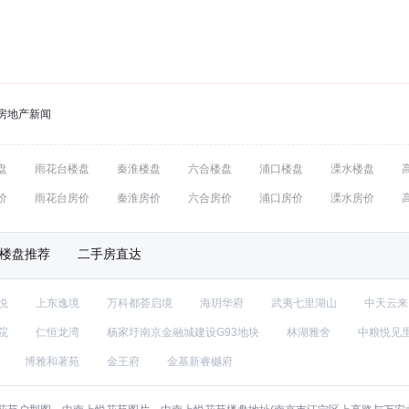
房地产新闻
盘
雨花台楼盘
秦淮楼盘
六合楼盘
浦口楼盘
溧水楼盘
价
雨花台房价
秦淮房价
六合房价
浦口房价
溧水房价
楼盘推荐
二手房直达
悦
上东逸境
万科都荟启境
海玥华府
武夷七里湖山
中天云来
院
仁恒龙湾
杨家圩南京金融城建设G93地块
林湖雅舍
中粮悦见
博雅和著苑
金王府
金基新睿樾府