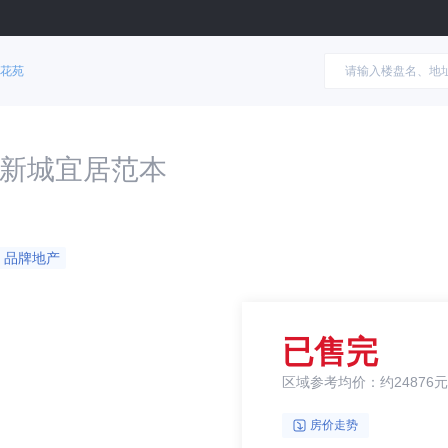
花苑
新城宜居范本
品牌地产
已售完
区域参考均价：约24876元
房价走势