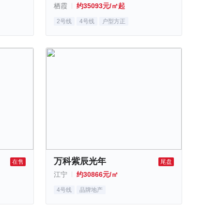
栖霞
约35093元/㎡起
2号线
4号线
户型方正
万科紫辰光年
在售
尾盘
江宁
约30866元/㎡
4号线
品牌地产