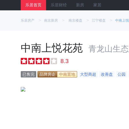
乐居首页
乐居财经
新房
家居
>
>
>
>
乐居房产
南京新房
南京楼盘
江宁楼盘
中南上悦
中南上悦花苑
青龙山生态
8.3
已售完
品牌房企
中南置地
大型商超
改善盘
公园