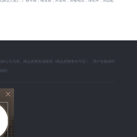
北路交汇处)，产权年限，物业费，开发商，售楼电话，绿化率，周边配
实际公示为准。商品房预售须取得《商品房预售许可证》，用户在购房时
面积）
息
755号