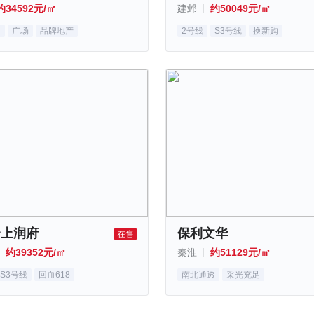
约34592元/㎡
建邺
约50049元/㎡
超
广场
品牌地产
2号线
S3号线
换新购
云上润府
保利文华
在售
约39352元/㎡
秦淮
约51129元/㎡
S3号线
回血618
南北通透
采光充足