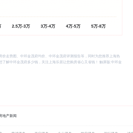
万
2.5万-3万
3万-4万
4万-5万
5万-8万
房价走势图、中环金茂府均价、中环金茂府评测报告等，同时为您推荐上海热
了解中环金茂府多少钱，关注上海乐居让您购房省心又省钱！ 触屏版:
中环金
房地产新闻