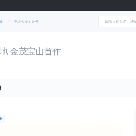
>
府
中环金茂府房价
地 金茂宝山首作
册
器