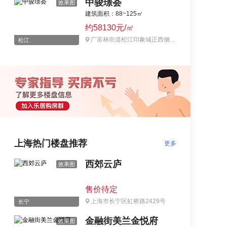
中骏璟荟
效果图
建筑面积：88~125㎡
约58130元/㎡
广富林街道松江印象城正西侧约550米处
松江
上海热门楼盘推荐
更多
西郊云庐
效果图
售价待定
上海市长宁区虹桥路2429号
长宁
金融街美兰金悦府
效果图