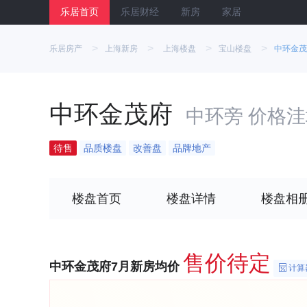
乐居首页
乐居财经
新房
家居
>
>
>
>
乐居房产
上海新房
上海楼盘
宝山楼盘
中环金茂
中环金茂府
中环旁 价格洼
待售
品质楼盘
改善盘
品牌地产
楼盘首页
楼盘详情
楼盘相
售价待定
中环金茂府7月新房均价
计算