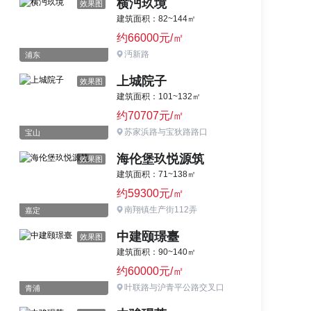
横沔玖境
效果图
建筑面积：82~144㎡
约66000元/㎡
沔新路
浦东
上城院子
效果图
建筑面积：101~132㎡
约70707元/㎡
苏家浜路与宝狄路路口
宝山
海伦堡玖悦源筑
效果图
建筑面积：71~138㎡
约59300元/㎡
南翔镇生产街112弄
嘉定
中建颐璟臺
效果图
建筑面积：90~140㎡
约60000元/㎡
叶联路与沪青平公路交叉口
青浦