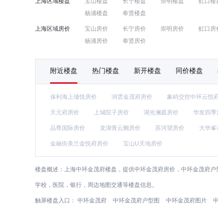
上海区域楼盘
宝山楼盘
长宁楼盘
崇明楼盘
虹口楼
杨浦楼盘
奉贤楼盘
上海区域房价
宝山房价
长宁房价
崇明房价
虹口房
杨浦房价
奉贤房价
附近楼盘
热门楼盘
新开楼盘
同价楼盘
保利海上瑧悦房价
润雲金茂府房价
象屿交控中环云悦
天元府房价
上城院子房价
湖光澜庭房价
华发四季
品尊国际房价
龙湖青云阙房价
苏河望房价
大华峯
金融街美兰金悦府房价
宝山U天地房价
楼盘概述：
上海中环金茂府楼盘，提供中环金茂府房价，中环金茂府户型
学校，医院，银行，周边地图交通等楼盘信息。
触屏楼盘入口：
中环金茂府
中环金茂府户型图
中环金茂府图片