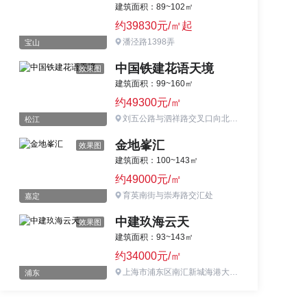
建筑面积：89~102㎡
约39830元/㎡起
潘泾路1398弄
宝山
中国铁建花语天境
效果图
建筑面积：99~160㎡
约49300元/㎡
刘五公路与泗祥路交叉口向北约200米
松江
金地峯汇
效果图
建筑面积：100~143㎡
约49000元/㎡
育英南街与崇寿路交汇处
嘉定
中建玖海云天
效果图
建筑面积：93~143㎡
约34000元/㎡
上海市浦东区南汇新城海港大道与美人蕉路交叉口
浦东