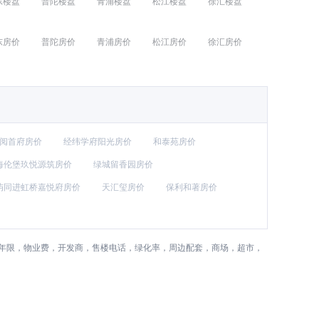
东楼盘
普陀楼盘
青浦楼盘
松江楼盘
徐汇楼盘
东房价
普陀房价
青浦房价
松江房价
徐汇房价
阅首府房价
经纬学府阳光房价
和泰苑房价
海伦堡玖悦源筑房价
绿城留香园房价
屿同进虹桥嘉悦府房价
天汇玺房价
保利和著房价
权年限，物业费，开发商，售楼电话，绿化率，周边配套，商场，超市，