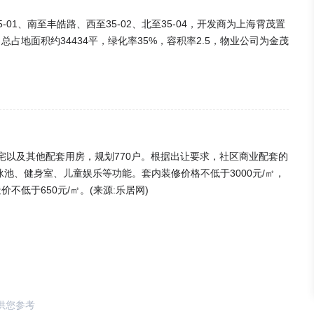
1、南至丰皓路、西至35-02、北至35-04，开发商为上海霄茂置
总占地面积约34434平，绿化率35%，容积率2.5，物业公司为金茂
的住宅以及其他配套用房，规划770户。根据出让要求，社区商业配套的
泳池、健身室、儿童娱乐等功能。套内装修价格不低于3000元/㎡，
不低于650元/㎡。(来源:乐居网)
供您参考