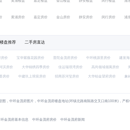
盘
黄浦楼盘
嘉定楼盘
金山楼盘
静安楼盘
闵行楼盘
浦
价
黄浦房价
嘉定房价
金山房价
静安房价
闵行房价
浦
楼盘推荐
二手房直达
府房价
宝华紫薇花园房价
普陀金茂府房价
中环桃源里房价
建发海
河滨房价
大华锦绣四季房价
佳运瑞璟湾房价
高尚领域领寓房价
荟房价
中建玖上琅宸房价
招商苏河玺房价
大华铂金望府房价
象
图，中环金茂府图片，中环金茂府楼盘地址(环镇北路南陈路交叉口南100米)，产
中环金茂府基本信息
中环金茂府房价
中环金茂府新闻