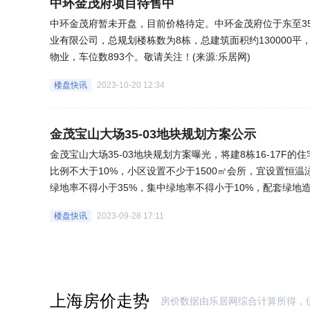
中环金茂府项目待售中
中环金茂府暂未开盘，目前价格待定。中环金茂府位于东至35-0
业有限公司，总规划楼栋数为8栋，总建筑面积约130000平，
物业，车位数893个。敬请关注！(来源:乐居网)
楼盘快讯
2023-10-20 12:34
金茂宝山大场35-03地块规划方案公示
金茂宝山大场35-03地块规划方案曝光，将建8栋16-17F
比例不大于10%，小区设置不少于1500㎡会所，宜设置恒温
绿地率不得小于35%，集中绿地率不得小于10%，配套绿地造价
楼盘快讯
2023-09-28 17:11
上海房价走势
房价数据由乐居网综合计算所得，