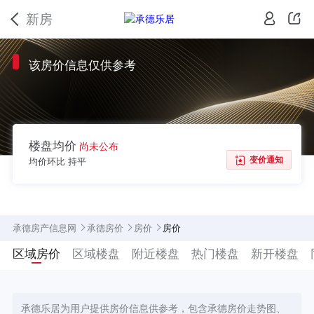
新房
该房价信息仅供参考
楼盘均价
尚未公布
变价通知
均价环比 持平
承德房产信息网
承德房价
房价
房价
区域房价
区域楼盘
附近楼盘
热门楼盘
新开楼盘
承德乐居为用户提供房价信息供参考，包含承德房价走势图、