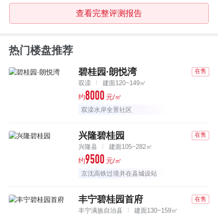
查看完整评测报告
热门楼盘推荐
碧桂园·朗悦湾
在售
双滦
建面120~149㎡
8000
约
元/㎡
双滦水岸全景社区
兴隆碧桂园
在售
兴隆县
建面105~282㎡
9500
约
元/㎡
京沈高铁过境并在县城设站
丰宁碧桂园首府
在售
丰宁满族自治县
建面130~159㎡