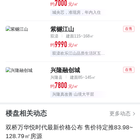
7000
约
元/㎡
城央芯，准现房，年内入住
紫樾江山
在售
双滦
建面115~168㎡
9990
约
元/㎡
双滦欢乐江山品质生活区五期新品
兴隆融创城
在售
兴隆县
建面85~145㎡
7800
约
元/㎡
兴隆真改善 山境大平层
楼盘相关动态
更多动态
双桥万华悦时代最新价格公布 售价待定推83.98~
128.79㎡房源