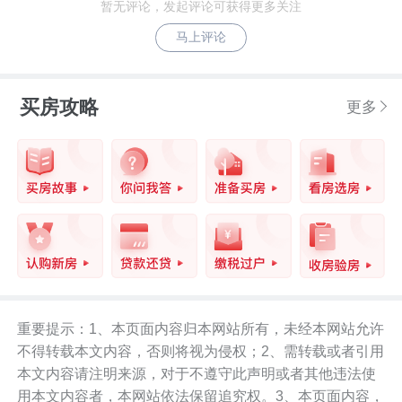
暂无评论，发起评论可获得更多关注
马上评论
买房攻略
更多
重要提示：1、本页面内容归本网站所有，未经本网站允许
不得转载本文内容，否则将视为侵权；2、需转载或者引用
本文内容请注明来源，对于不遵守此声明或者其他违法使
用本文内容者，本网站依法保留追究权。3、本页面内容，