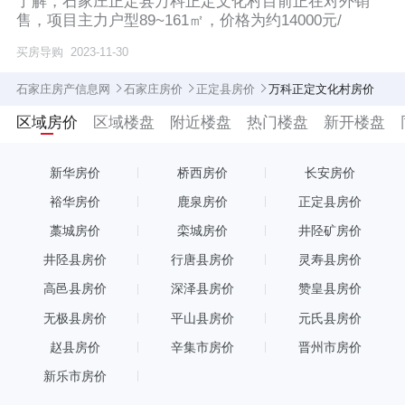
了解，石家庄正定县万科正定文化村目前正在对外销
售，项目主力户型89~161㎡，价格为约14000元/
买房导购
2023-11-30
石家庄房产信息网
石家庄房价
正定县房价
万科正定文化村房价
区域房价
区域楼盘
附近楼盘
热门楼盘
新开楼盘
新华房价
桥西房价
长安房价
裕华房价
鹿泉房价
正定县房价
藁城房价
栾城房价
井陉矿房价
井陉县房价
行唐县房价
灵寿县房价
高邑县房价
深泽县房价
赞皇县房价
无极县房价
平山县房价
元氏县房价
赵县房价
辛集市房价
晋州市房价
新乐市房价