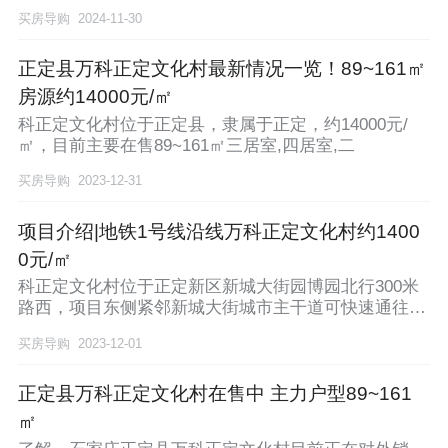
买房导购
2024-11-30
正定县万科正定文化村最新情况一览！89~161㎡
房源约14000元/㎡
科正定文化村位于正定县，隶属于正定，约14000元/
㎡，目前主要在售89~161㎡三居室,四居室,二
买房导购
2023-12-31
项目介绍|地铁1号线沿线万科正定文化村约1400
0元/㎡
科正定文化村位于正定新区新城大街园博园北行300米
路西，项目东侧紧邻新城大街城市主干道可快速通往市
区
买房导购
2023-12-01
正定县万科正定文化村在售中 主力户型89~161
㎡