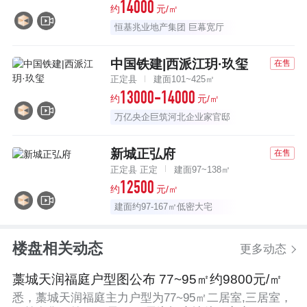
14000
约
元/㎡
恒基兆业地产集团 巨幕宽厅
中国铁建|西派江玥·玖玺
在售
正定县
建面101~425㎡
13000-14000
约
元/㎡
万亿央企巨筑河北企业家官邸
新城正弘府
在售
正定县 正定
建面97~138㎡
12500
约
元/㎡
建面约97-167㎡低密大宅
楼盘相关动态
更多动态
藁城天润福庭户型图公布 77~95㎡约9800元/㎡
悉，藁城天润福庭主力户型为77~95㎡二居室,三居室，