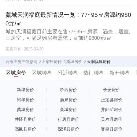
藁城天润福庭最新情况一览！77~95㎡房源约980
0元/㎡
城的天润福庭目前主要在售77~95㎡房源，涵盖二居室,
三居室，可满足购房者需求，目前约9800元/㎡
买房导购
2025-06-30
石家庄房产信息网
石家庄房价
藁城房价
天润福庭房价
区域房价
区域楼盘
附近楼盘
热门楼盘
新开楼盘
新华房价
桥西房价
长安房价
裕华房价
鹿泉房价
正定县房价
藁城房价
栾城房价
井陉矿房价
井陉县房价
行唐县房价
灵寿县房价
高邑县房价
深泽县房价
赞皇县房价