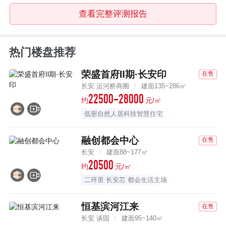
查看完整评测报告
热门楼盘推荐
荣盛首府Ⅱ期·长安印
在售
长安 运河桥商圈
建面135~286㎡
22500-28000
约
元/㎡
低密自然人居科技智慧住宅
融创都会中心
在售
长安
建面88~177㎡
20500
约
元/㎡
二环里 长安芯 都会生活主场
恒基滨河江来
在售
长安 谈固
建面95~140㎡