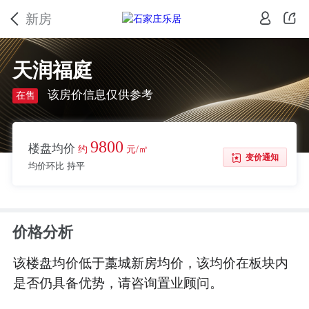
新房
天润福庭
该房价信息仅供参考
在售
9800
楼盘均价
约
元/㎡
变价通知
均价环比 持平
价格分析
该楼盘均价低于藁城新房均价，该均价在板块内
是否仍具备优势，请咨询置业顾问。