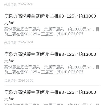
买房导购
2025-04-30
鹿泉力高悦麓兰庭解读 主推98~125㎡约13000
元/㎡
高悦麓兰庭位于鹿泉，隶属于鹿泉，约13000元/㎡，目
前主要在售98~125㎡三居室，其中F户型户型
买房导购
2025-01-31
鹿泉力高悦麓兰庭解读 主推98~125㎡约13000
元/㎡
高悦麓兰庭位于鹿泉，隶属于鹿泉，约13000元/㎡，目
前主要在售98~125㎡三居室，其中F户型户型
买房导购
2024-06-30
鹿泉力高悦麓兰庭解读 主推98~125㎡约13000
元/㎡