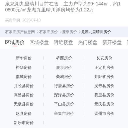
泉龙湖九里晴川目前在售，主力户型为99~144㎡，约1
0800元/㎡龙湖九里晴川洋房均价为1.22万
买房导购
2025-07-10
石家庄房产信息网
石家庄房价
鹿泉房价
龙湖九里晴川房价
区域房价
区域楼盘
附近楼盘
热门楼盘
新开楼盘
新华房价
桥西房价
长安房价
裕华房价
鹿泉房价
正定县房价
藁城房价
栾城房价
井陉矿房价
井陉县房价
行唐县房价
灵寿县房价
高邑县房价
深泽县房价
赞皇县房价
无极县房价
平山县房价
元氏县房价
赵县房价
辛集市房价
晋州市房价
新乐市房价