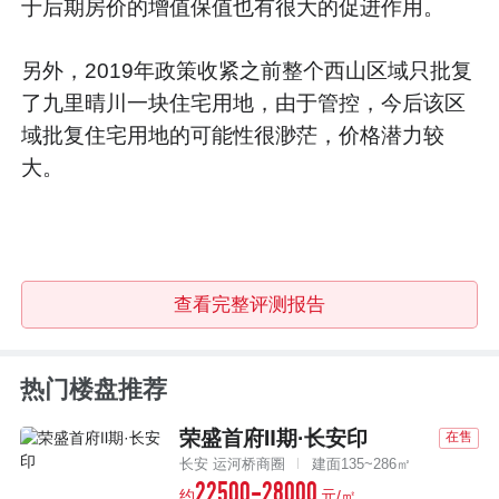
于后期房价的增值保值也有很大的促进作用。
另外，2019年政策收紧之前整个西山区域只批复
了九里晴川一块住宅用地，由于管控，今后该区
域批复住宅用地的可能性很渺茫，价格潜力较
大。
查看完整评测报告
热门楼盘推荐
荣盛首府Ⅱ期·长安印
在售
长安 运河桥商圈
建面135~286㎡
22500-28000
约
元/㎡