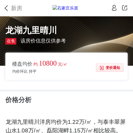
新房
龙湖九里晴川
该房价信息仅供参考
在售
10800
楼盘均价
约
元/㎡
变价通知
均价环比 持平
价格分析
龙湖九里晴川洋房均价为1.22万/㎡，与泰丰翠屏
山水1.08万/㎡、磊阳湖畔1.15万/㎡相比较高。