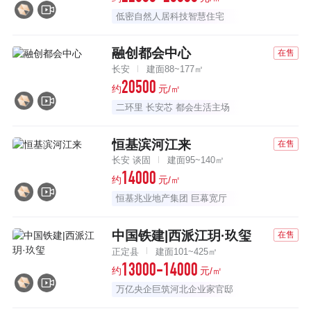
低密自然人居科技智慧住宅
融创都会中心
在售
长安
建面88~177㎡
20500
约
元/㎡
二环里 长安芯 都会生活主场
恒基滨河江来
在售
长安 谈固
建面95~140㎡
14000
约
元/㎡
恒基兆业地产集团 巨幕宽厅
中国铁建|西派江玥·玖玺
在售
正定县
建面101~425㎡
13000-14000
约
元/㎡
万亿央企巨筑河北企业家官邸