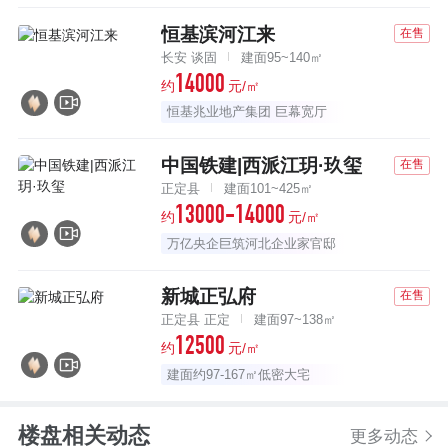
恒基滨河江来
在售
长安 谈固
建面95~140㎡
14000
约
元/㎡
恒基兆业地产集团 巨幕宽厅
中国铁建|西派江玥·玖玺
在售
正定县
建面101~425㎡
13000-14000
约
元/㎡
万亿央企巨筑河北企业家官邸
新城正弘府
在售
正定县 正定
建面97~138㎡
12500
约
元/㎡
建面约97-167㎡低密大宅
楼盘相关动态
更多动态