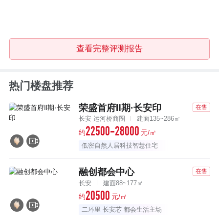
查看完整评测报告
热门楼盘推荐
荣盛首府Ⅱ期·长安印
在售
长安 运河桥商圈
建面135~286㎡
22500-28000
约
元/㎡
低密自然人居科技智慧住宅
融创都会中心
在售
长安
建面88~177㎡
20500
约
元/㎡
二环里 长安芯 都会生活主场