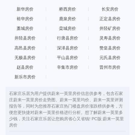
新华房价
桥西房价
长安房价
裕华房价
鹿泉房价
正定县房价
藁城房价
栾城房价
井陉矿房价
井陉县房价
行唐县房价
灵寿县房价
高邑县房价
深泽县房价
赞皇县房价
无极县房价
平山县房价
元氏县房价
赵县房价
辛集市房价
晋州市房价
新乐市房价
石家庄乐居为用户提供蔚来一英里房价信息供参考，包含石家
庄蔚来一英里房价走势图、蔚来一英里均价、蔚来一英里评测
报告等，同时为您推荐石家庄热门楼盘房价涨跌榜供参考，方
便您更快捷对蔚来一英里价格进行分析。想了解蔚来一英里多
少钱，关注石家庄乐居让您购房省心又省钱! PC版:
蔚来一英里
房价