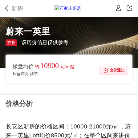
新房
蔚来一英里
该房价信息仅供参考
在售
10900
楼盘均价
约
元/㎡起
变价通知
均价环比 持平
价格分析
长安区新房的价格区间：10000-21000元/㎡，蔚
来一英里Loft均价8500元/㎡；在整个区间来讲价