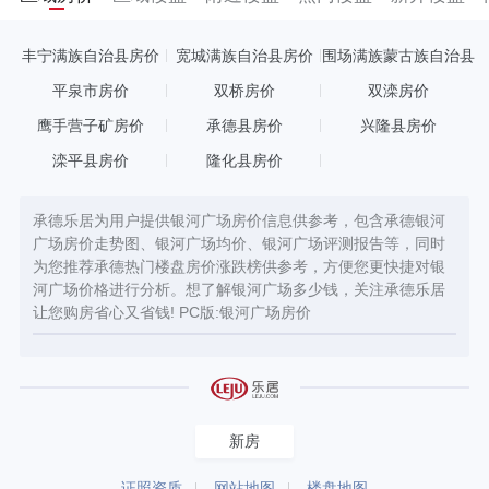
丰宁满族自治县房价
宽城满族自治县房价
围场满族蒙古族自治县
房价
平泉市房价
双桥房价
双滦房价
鹰手营子矿房价
承德县房价
兴隆县房价
滦平县房价
隆化县房价
承德乐居为用户提供银河广场房价信息供参考，包含承德银河
广场房价走势图、银河广场均价、银河广场评测报告等，同时
为您推荐承德热门楼盘房价涨跌榜供参考，方便您更快捷对银
河广场价格进行分析。想了解银河广场多少钱，关注承德乐居
让您购房省心又省钱! PC版:
银河广场房价
新房
证照资质
网站地图
楼盘地图