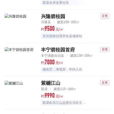
双滦水岸全景社区
兴隆碧桂园
在售
兴隆县
建面105~282㎡
9500
约
元/㎡
京沈高铁过境并在县城设站
丰宁碧桂园首府
在售
丰宁满族自治县
建面130~159㎡
7000
约
元/㎡
城央芯，准现房，年内入住
紫樾江山
在售
双滦
建面115~168㎡
9990
约
元/㎡
双滦欢乐江山品质生活区五期新品