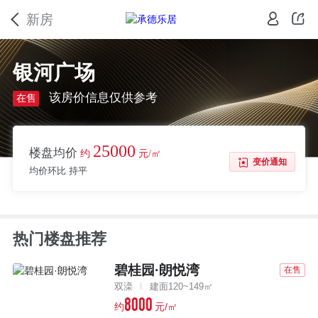
新房
银河广场
该房价信息仅供参考
在售
25000
楼盘均价
约
元/㎡
变价通知
均价环比 持平
热门楼盘推荐
碧桂园·朗悦湾
在售
双滦
建面120~149㎡
8000
约
元/㎡