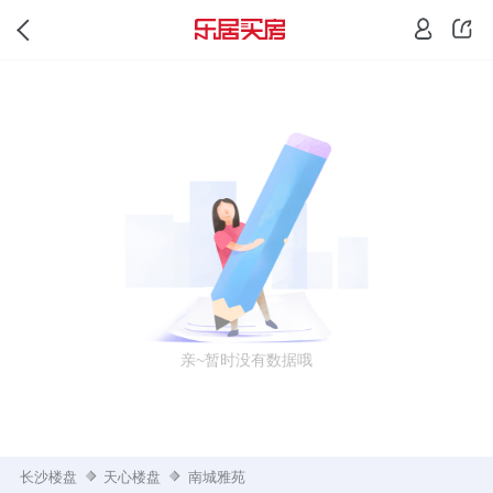
亲~暂时没有数据哦
长沙楼盘
天心楼盘
南城雅苑