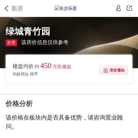
新房
绿城青竹园
该房价信息仅供参考
在售
450
楼盘均价
约
万元/套起
变价通知
均价环比 持平
价格分析
该价格在板块内是否具备优势，请咨询置业顾
问。