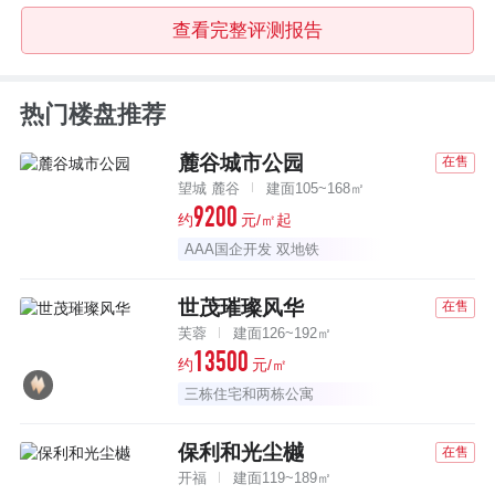
查看完整评测报告
热门楼盘推荐
麓谷城市公园
在售
望城 麓谷
建面105~168㎡
9200
约
元/㎡起
AAA国企开发 双地铁
世茂璀璨风华
在售
芙蓉
建面126~192㎡
13500
约
元/㎡
三栋住宅和两栋公寓
保利和光尘樾
在售
开福
建面119~189㎡