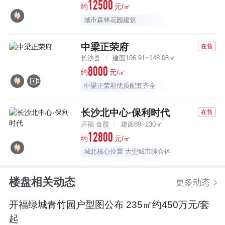
12500
约
元/㎡
城市森林花园建筑
中梁正荣府
在售
长沙县
建面106.91~148.08㎡
8000
约
元/㎡
中梁正荣府优质配套齐全
长沙北中心·保利时代
在售
开福 金霞
建面89~230㎡
12800
约
元/㎡
城北核心位置 大型城市综合体
楼盘相关动态
更多动态
开福绿城青竹园户型图公布 235㎡约450万元/套
起