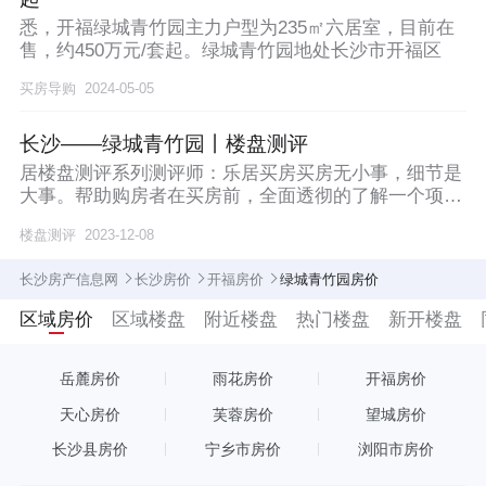
悉，开福绿城青竹园主力户型为235㎡六居室，目前在
售，约450万元/套起。绿城青竹园地处长沙市开福区
买房导购
2024-05-05
长沙——绿城青竹园丨楼盘测评
居楼盘测评系列测评师：乐居买房买房无小事，细节是
大事。帮助购房者在买房前，全面透彻的了解一个项目
的优
楼盘测评
2023-12-08
长沙房产信息网
长沙房价
开福房价
绿城青竹园房价
区域房价
区域楼盘
附近楼盘
热门楼盘
新开楼盘
岳麓房价
雨花房价
开福房价
天心房价
芙蓉房价
望城房价
长沙县房价
宁乡市房价
浏阳市房价