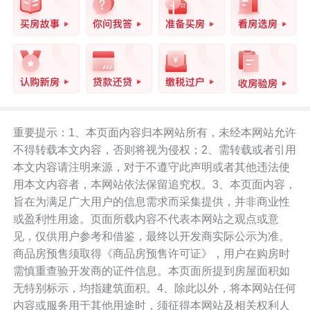
重要提示：1、本页面内容归本网站所有，未经本网站允许
不得转载本文内容，否则将视为侵权；2、需转载或者引用
本文内容请注明来源，对于不遵守此声明或者其他违法使
用本文内容者，本网站依法保留追究权。3、本页面内容，
旨在为满足广大用户的信息需求而采集提供，并非商业性
或盈利性用途。页面所载内容不代表本网站之观点或意
见，仅供用户参考和借鉴，最终以开发商实际公示为准。
商品房预售须取得《商品房预售许可证》，用户在购房时
需慎重查验开发商的证件信息。本页面所提到房屋面积如
无特别标示，均指建筑面积。4、除此以外，将本网站任何
内容或服务用于其他用途时，须征得本网站及相关权利人