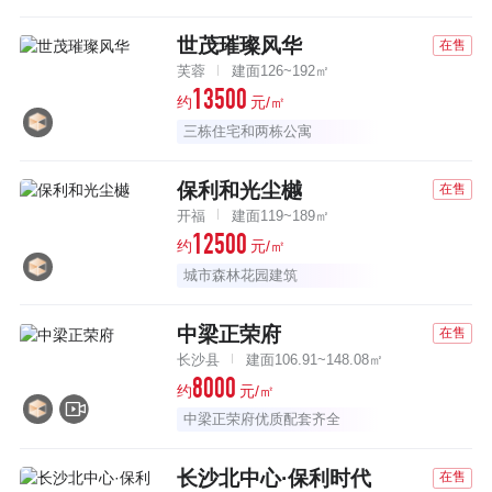
世茂璀璨风华
在售
芙蓉
建面126~192㎡
13500
约
元/㎡
三栋住宅和两栋公寓
保利和光尘樾
在售
开福
建面119~189㎡
12500
约
元/㎡
城市森林花园建筑
中梁正荣府
在售
长沙县
建面106.91~148.08㎡
8000
约
元/㎡
中梁正荣府优质配套齐全
长沙北中心·保利时代
在售