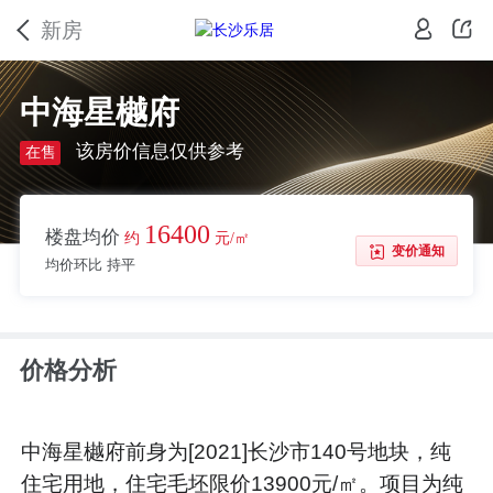
新房
中海星樾府
该房价信息仅供参考
在售
16400
楼盘均价
约
元/㎡
变价通知
均价环比 持平
价格分析
中海星樾府前身为[2021]长沙市140号地块，纯
住宅用地，住宅毛坯限价13900元/㎡。项目为纯