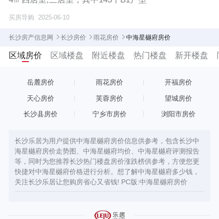
买房导购
2025-06-10
长沙房产信息网
长沙房价
雨花房价
中海星樾府房价
区域房价
区域楼盘
附近楼盘
热门楼盘
新开楼盘
岳麓房价
雨花房价
开福房价
天心房价
芙蓉房价
望城房价
长沙县房价
宁乡市房价
浏阳市房价
长沙乐居为用户提供中海星樾府房价信息供参考，包含长沙中
海星樾府房价走势图、中海星樾府均价、中海星樾府评测报告
等，同时为您推荐长沙热门楼盘房价涨跌榜供参考，方便您更
快捷对中海星樾府价格进行分析。想了解中海星樾府多少钱，
关注长沙乐居让您购房省心又省钱! PC版:
中海星樾府房价