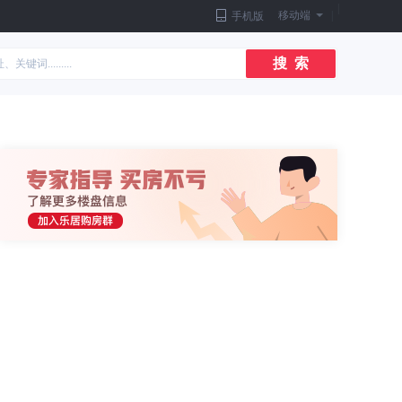
|
移动端
|
手机版
搜 索