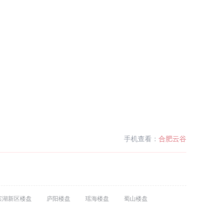
手机查看：
合肥云谷
滨湖新区楼盘
庐阳楼盘
瑶海楼盘
蜀山楼盘