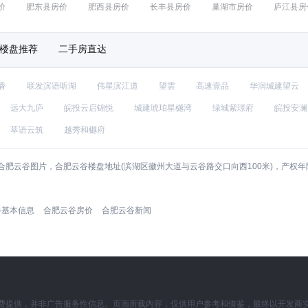
价
肥东县房价
肥西县房价
长丰县房价
巢湖市房价
庐江县房
楼盘推荐
二手房直达
香
联发滨语听湖
伟星滨江道
望雲
高速壹品
华润城建望云
远大九庐
皖投云启锦悦
城建琥珀星樾湾
绿城紫璟府
皖投安澜
萃语云筑
越秀和樾府
肥云谷图片，合肥云谷楼盘地址(滨湖区徽州大道与云谷路交口向西100米)，产权
谷基本信息
合肥云谷房价
合肥云谷新闻
费提供，并非广告服务性信息。页面所载内容，仅供用户参考和借鉴，最终以开发商