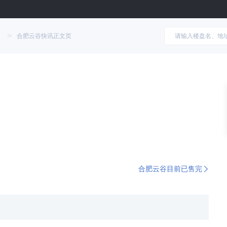
>
合肥云谷快讯正文页
合肥云谷目前已售完