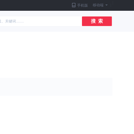
|
移动端
|
手机版
搜 索