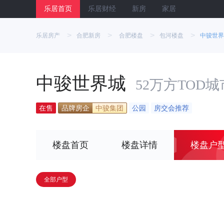
乐居首页
乐居财经
新房
家居
>
>
>
>
乐居房产
合肥新房
合肥楼盘
包河楼盘
中骏世界
中骏世界城
52万方TOD
在售
品牌房企
中骏集团
公园
房交会推荐
楼盘首页
楼盘详情
楼盘户
全部户型