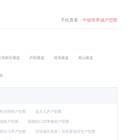
手机查看：
中骏世界城户型图
滨湖新区楼盘
庐阳楼盘
瑶海楼盘
蜀山楼盘
价
和光熙悦户型图
远大九庐户型图
瑧悦户型图
招商蛇口四季臻邸户型图
商百川序户型图
滨投城市更新｜滨投置地璟玺户型图