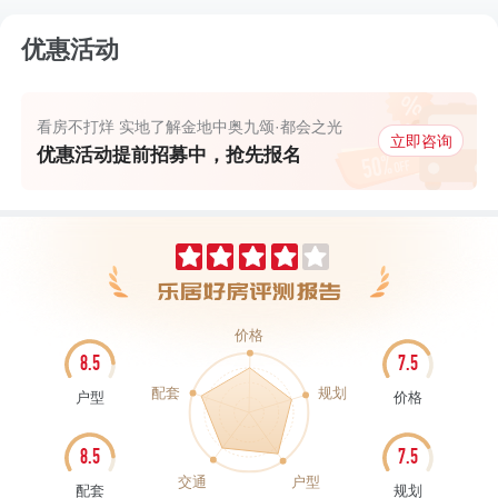
优惠活动
看房不打烊 实地了解金地中奥九颂·都会之光
立即咨询
优惠活动提前招募中，抢先报名
价格
8.5
7.5
配套
规划
户型
价格
8.5
7.5
交通
户型
配套
规划