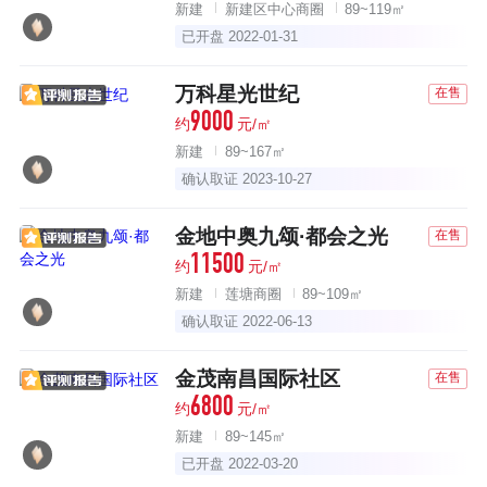
新建
新建区中心商圈
89~119㎡
已开盘 2022-01-31
万科星光世纪
在售
9000
约
元/㎡
新建
89~167㎡
确认取证 2023-10-27
金地中奥九颂·都会之光
在售
11500
约
元/㎡
新建
莲塘商圈
89~109㎡
确认取证 2022-06-13
金茂南昌国际社区
在售
6800
约
元/㎡
新建
89~145㎡
已开盘 2022-03-20