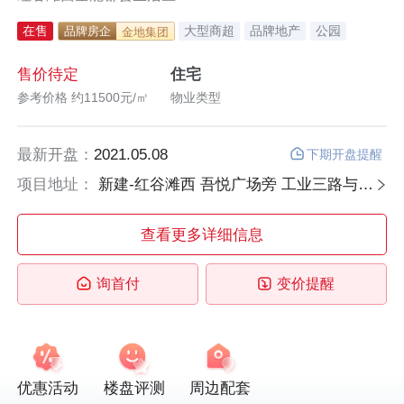
在售
大型商超
品牌地产
公园
品牌房企
金地集团
水景住宅
优选好房
热力好房节
准现房
现房
售价待定
住宅
参考价格 约11500元/㎡
物业类型
最新开盘：
2021.05.08
下期开盘提醒
项目地址：
新建-红谷滩西 吾悦广场旁 工业三路与文化中心南路交会处
查看更多详细信息
询首付
变价提醒
优惠活动
楼盘评测
周边配套