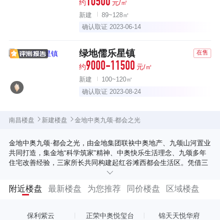
10500
约
元/㎡
新建
89~128㎡
确认取证 2023-06-14
绿地儒乐星镇
在售
9000-11500
约
元/㎡
新建
100~120㎡
确认取证 2023-08-24
南昌楼盘
新建楼盘
金地中奥九颂·都会之光
金地中奥九颂·都会之光，由金地集团联袂中奥地产、九颂山河置业
共同打造，集金地“科学筑家”精神、中奥快乐生活理念、九颂多年
住宅改善经验，三家所长共同构建起红谷滩西都会生活区。凭借三
大品牌的实力与经验，共同拉开红谷滩西后CBD时代大幕，奏响都
会生活新篇章。 都会之光项目位于红谷滩西，吾悦广场旁，工业三
附近楼盘
最新楼盘
为您推荐
同价楼盘
区域楼盘
路与文化中心南路交会处，近揽欣悦湖公园优越生态资源。区域标
杆综合体新建新城吾悦广场，提供丰盛的餐饮、娱乐、购物配套；
文化中心包含科技馆、文化馆、图书馆、博物馆、剧院等，为区域
保利紫云
正荣中奥悦玺台
锦天天悦华府