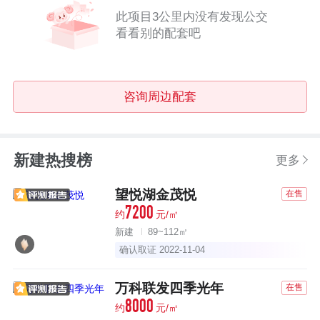
此项目3公里内没有发现公交
看看别的配套吧
咨询周边配套
新建热搜榜
更多
望悦湖金茂悦
在售
7200
约
元/㎡
新建
89~112㎡
确认取证 2022-11-04
万科联发四季光年
在售
8000
约
元/㎡