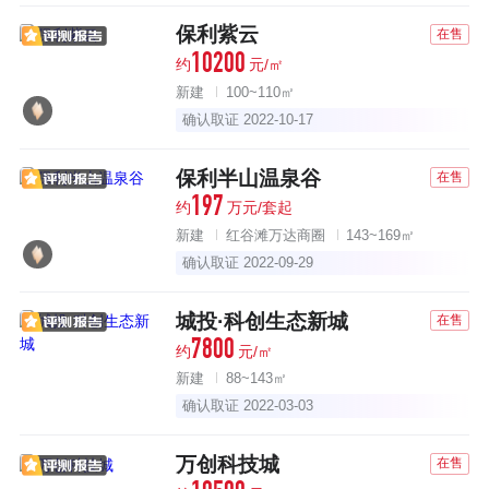
保利紫云
在售
10200
约
元/㎡
新建
100~110㎡
确认取证 2022-10-17
保利半山温泉谷
在售
197
约
万元/套起
新建
红谷滩万达商圈
143~169㎡
确认取证 2022-09-29
城投·科创生态新城
在售
7800
约
元/㎡
新建
88~143㎡
确认取证 2022-03-03
万创科技城
在售