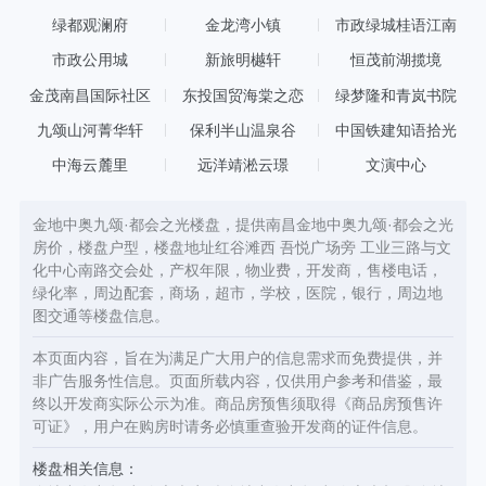
生活构建更丰富的人文体验。欣悦湖生态湿地公园，集合体育运
动、文艺休闲、生态湿地三大主题板块，是全面的现代化城市休闲
绿都观澜府
金龙湾小镇
市政绿城桂语江南
场所。三大配套环伺，实现都会之光面面俱到的生活，于繁华与繁
市政公用城
新旅明樾轩
恒茂前湖揽境
花之间，成就真正献给生活的都会区。 项目总占地约106亩，总开
发建筑面积约27.3万方，由12栋高层组成，小区共2132户，社区配
金茂南昌国际社区
东投国贸海棠之恋
绿梦隆和青岚书院
备占地约5300㎡品牌幼儿园。
九颂山河菁华轩
保利半山温泉谷
中国铁建知语拾光
中海云麓里
远洋靖淞云璟
文演中心
金地中奥九颂·都会之光楼盘，提供南昌金地中奥九颂·都会之光
房价，楼盘户型，楼盘地址红谷滩西 吾悦广场旁 工业三路与文
化中心南路交会处，产权年限，物业费，开发商，售楼电话，
绿化率，周边配套，商场，超市，学校，医院，银行，周边地
图交通等楼盘信息。
本页面内容，旨在为满足广大用户的信息需求而免费提供，并
非广告服务性信息。页面所载内容，仅供用户参考和借鉴，最
终以开发商实际公示为准。商品房预售须取得《商品房预售许
可证》，用户在购房时请务必慎重查验开发商的证件信息。
楼盘相关信息：