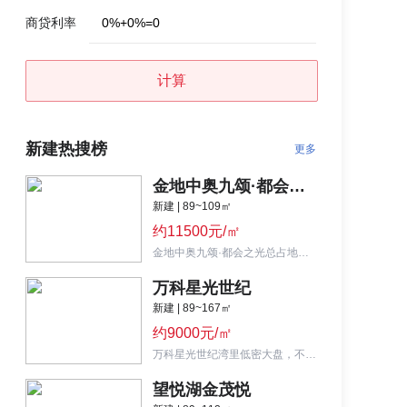
商贷利率
0
%
+
0
%
=
0
计算
新建热搜榜
更多
金地中奥九颂·都会之光
新建 | 89~109㎡
约11500元/㎡
金地中奥九颂·都会之光总占地约106亩，由12栋高层组成，主推89~109㎡三居室。
万科星光世纪
新建 | 89~167㎡
约9000元/㎡
万科星光世纪湾里低密大盘，不限购，规划36栋高层+叠墅，主力面积89-110-161㎡。
望悦湖金茂悦