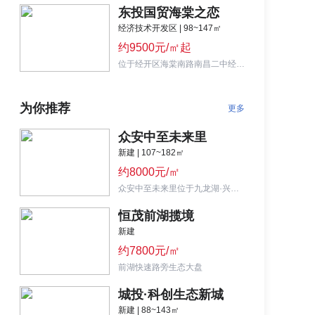
东投国贸海棠之恋
经济技术开发区 | 98~147㎡
约9500元/㎡起
位于经开区海棠南路南昌二中经开校区旁，规划9栋小高层和高层，主推98-147㎡三至四房。
为你推荐
更多
众安中至未来里
新建 | 107~182㎡
约8000元/㎡
众安中至未来里位于九龙湖·兴业中大道与科发路交汇处,九龙湖低密度社区
恒茂前湖揽境
新建
约7800元/㎡
前湖快速路旁生态大盘
城投·科创生态新城
新建 | 88~143㎡