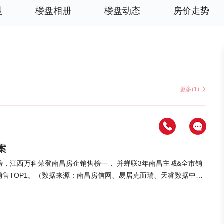
型
楼盘相册
楼盘动态
房价走势
更多(1)
案
，江西万科荣登南昌房企销售榜一， 并蝉联3年南昌主城&全市销
销售TOP1。（数据来源：南昌房信网、易居克而瑞、天睿数据中
惊叹的是，这是江西万科连续三年（2020-2022年）荣登南昌
眼光重新审视全市房企，购房者则以更理性、更多维度的考察去选
债率，三道红线指标保持绿档健康，给足市场信心，成为2022年购
万科与南昌共兴的第21年，布局超级大盘、产城融合、TOD等30