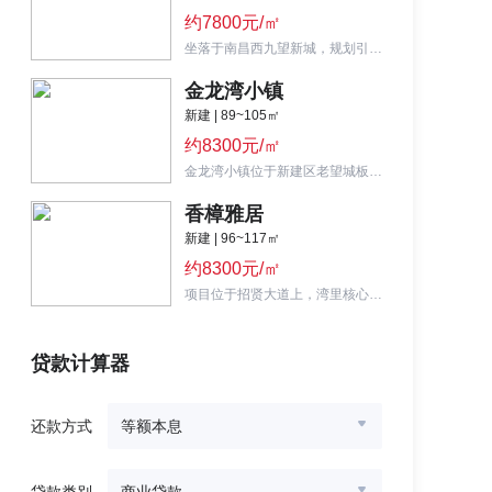
约7800元/㎡
坐落于南昌西九望新城，规划引入中小学、商业、医院等配套的超级大盘，目前地块主打88-143㎡小高层。
金龙湾小镇
新建 | 89~105㎡
约8300元/㎡
金龙湾小镇位于新建区老望城板块，近前湖快速路，74万方大体量盘，主推89-143㎡毛坯住宅。
香樟雅居
新建 | 96~117㎡
约8300元/㎡
项目位于招贤大道上，湾里核心区北，临近岭秀湖公园，7层纯洋房社区，主力户型96、117㎡三居室。
贷款计算器
还款方式
等额本息