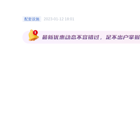
余座产品，并以“东方谱系、都会系、光年系、世纪系”等多
被超70000万户业主选择。而这21年坚持“好房子、好服务
配套设施
2023-01-12 18:01
冠之路的原因。 好房子实景兑现，品质给予购房者心安 
本”的设计理念，锚定“产品主义”的赛道持续深耕，凭借行业领
期间屡获中国建设工程鲁班奖、詹天佑奖、广厦奖等房地产综
“长期主义”十年如一日的坚守，让万科在38年的旅途中收获
业前行，以高标准工程进行品质管控。 2022年，江西万科
的建筑施工工法和稳定的安全生产环境，两项目分别入围江
级示范观摩工地名单。政府、官方媒体、购房者与同行，都
心交付满意生活 在过去20余年，江西万科服务一直备受市
级，贯穿售前、售中、售后整个过程中。 在保交楼成为行
与服务力。2022年江西万科提交全年交付数据：共计交付5
交房即交证，为业主创造收房惊喜，交房当天即可实现“产权”与
日、主动保养月到美丽社区计划，小到玻璃清洗，大到社区
为17个小区带去了房屋维修及保养服务，13个“高龄”小区
赣第一盘——四季花城，进行钟楼改造，并于11月，举办了隆
年兑现美好承诺的心意，也让业主深刻感知：一辈子值得住
发展，已经成为中国物业服务行业的领航企业。作为物业标准