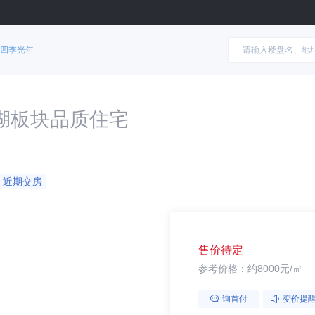
四季光年
湖板块品质住宅
近期交房
售价待定
参考价格：约8000元/㎡
询首付
变价提