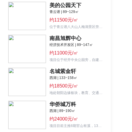
美的公园天下
青云谱 | 89~129㎡
约11500元/㎡
位于青云谱八大山人梅湖景区旁，美的+新力联手开发，主推105-122㎡三房高层、洋房。
南昌旭辉中心
经济技术开发区 | 89~147㎡
约11000元/㎡
项目位于经开中央公园旁，自建旭辉广场，分为三个地块，主打89-155㎡高层、小高层、洋房。
名城紫金轩
西湖 | 133~158㎡
约18500元/㎡
地处朝阳边缘板块，教育、交通、环境配套尚可，主打133-155平改善现房。
华侨城万科
西湖 | 89~190㎡
约24000元/㎡
项目目前主推8期官山有溪，130-160-190平大平层，单价2.4万元/平起。