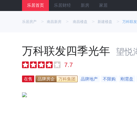
乐居首页
乐居财经
新房
家居
>
>
>
>
乐居房产
南昌新房
南昌楼盘
新建楼盘
万科联发
万科联发四季光年
望悦
7.7
在售
品牌房企
万科集团
品牌地产
不限购
刚需盘