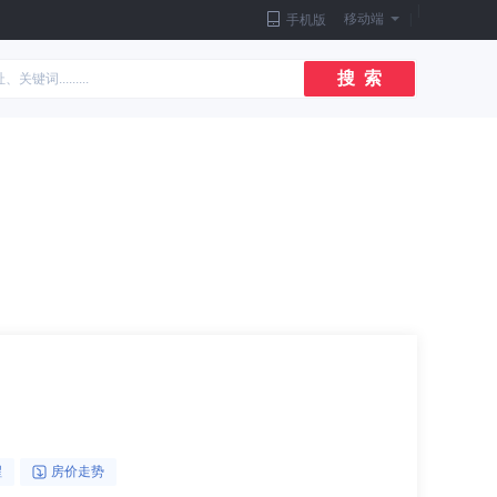
|
移动端
|
手机版
搜 索
醒
房价走势