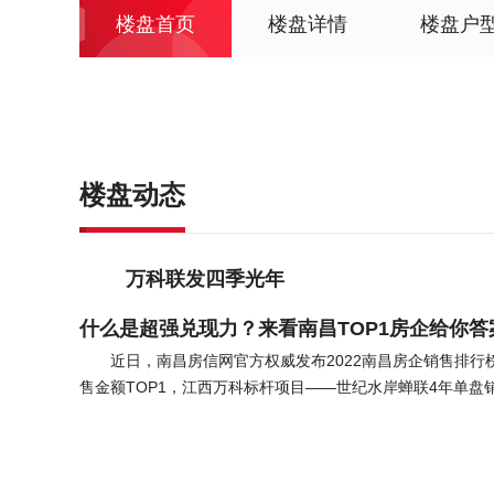
楼盘首页
楼盘详情
楼盘户
楼盘动态
万科联发四季光年
什么是超强兑现力？来看南昌TOP1房企给你答
近日，南昌房信网官方权威发布2022南昌房企销售排行榜
售金额TOP1，江西万科标杆项目——世纪水岸蝉联4年单盘
心） 历经市场与官方考核，这次赢家仍然是：江西万科。令人
房企销售金额TOP1。 过去的一年，南昌楼市以更严格的
择一家房企。在此形势下，万科以连续21年低于40%的净负
房者最安心的选择。（数据来源：焦点财经讯） 2022年是