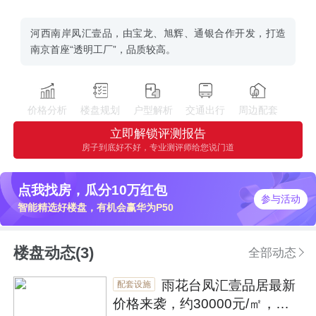
河西南岸凤汇壹品，由宝龙、旭辉、通银合作开发，打造
南京首座“透明工厂”，品质较高。
价格分析
楼盘规划
户型解析
交通出行
周边配套
立即解锁评测报告
房子到底好不好，专业测评师给您说门道
点我找房，瓜分10万红包
参与活动
智能精选好楼盘，有机会赢华为P50
楼盘动态(3)
全部动态
雨花台凤汇壹品居最新
配套设施
价格来袭，约30000元/㎡，户