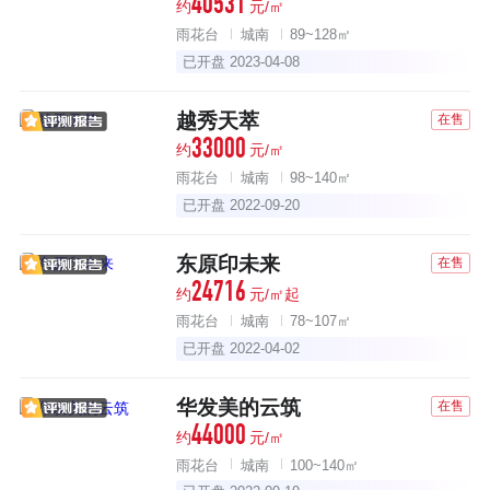
40531
约
元/㎡
雨花台
城南
89~128㎡
已开盘 2023-04-08
越秀天萃
在售
33000
约
元/㎡
雨花台
城南
98~140㎡
已开盘 2022-09-20
东原印未来
在售
24716
约
元/㎡起
雨花台
城南
78~107㎡
已开盘 2022-04-02
华发美的云筑
在售
44000
约
元/㎡
雨花台
城南
100~140㎡