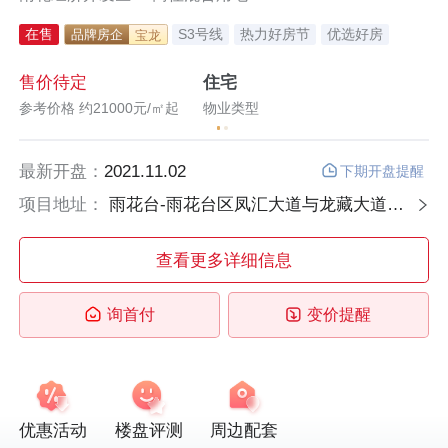
在售
S3号线
热力好房节
优选好房
品牌房企
宝龙
售价待定
住宅
售
参考价格 约21000元/㎡起
物业类型
参
最新开盘：
2021.11.02
下期开盘提醒
项目地址：
雨花台-雨花台区凤汇大道与龙藏大道交汇处
查看更多详细信息
询首付
变价提醒
优惠活动
楼盘评测
周边配套