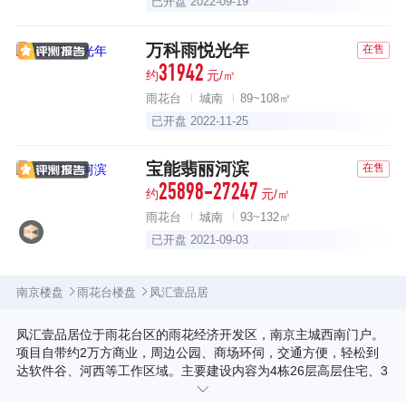
已开盘 2022-09-19
万科雨悦光年
在售
31942
约
元/㎡
雨花台
城南
89~108㎡
已开盘 2022-11-25
宝能翡丽河滨
在售
25898-27247
约
元/㎡
雨花台
城南
93~132㎡
已开盘 2021-09-03
南京楼盘
雨花台楼盘
凤汇壹品居
凤汇壹品居位于雨花台区的雨花经济开发区，南京主城西南门户。
项目自带约2万方商业，周边公园、商场环伺，交通方便，轻松到
达软件谷、河西等工作区域。主要建设内容为4栋26层高层住宅、3
栋27层高层住宅、1栋18层高层办公。 2020年7月10日，2020G30