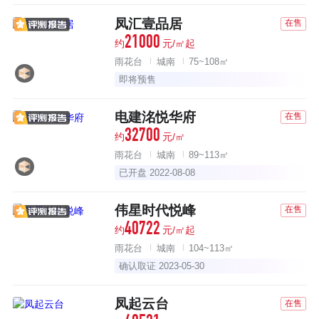
凤汇壹品居
在售
21000
约
元/㎡起
雨花台
城南
75~108㎡
即将预售
电建洺悦华府
在售
32700
约
元/㎡
雨花台
城南
89~113㎡
已开盘 2022-08-08
伟星时代悦峰
在售
40722
约
元/㎡起
雨花台
城南
104~113㎡
确认取证 2023-05-30
凤起云台
在售