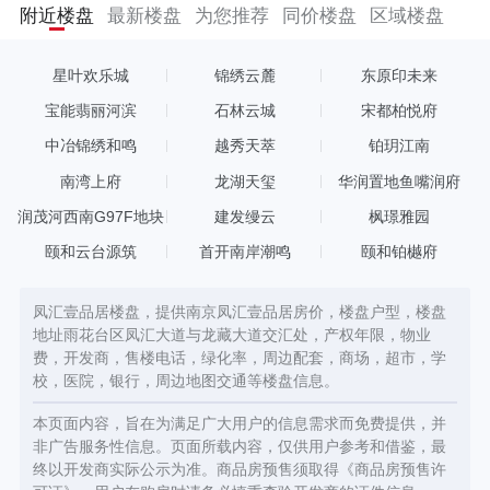
地块最终被旭辉、宝龙以底价136000万元拍下，楼面地价11504
附近楼盘
最新楼盘
为您推荐
同价楼盘
区域楼盘
元/㎡！部分出让要求：住宅建筑100%实行全装修成品房交付，不
享受容积率奖励政策； 该地块按“限房价、竞地价”方式出让，所建
普通商品住宅（毛坯）销售均价不得超过20000元/平方米(装修价
星叶欢乐城
锦绣云麓
东原印未来
格另行核定)，最高销售单价不得超过售价均价的110%(装修价格另
行核定)。
宝能翡丽河滨
石林云城
宋都柏悦府
中冶锦绣和鸣
越秀天萃
铂玥江南
南湾上府
龙湖天玺
华润置地鱼嘴润府
润茂河西南G97F地块
建发缦云
枫璟雅园
颐和云台源筑
首开南岸潮鸣
颐和铂樾府
凤汇壹品居楼盘，提供南京凤汇壹品居房价，楼盘户型，楼盘
地址雨花台区凤汇大道与龙藏大道交汇处，产权年限，物业
费，开发商，售楼电话，绿化率，周边配套，商场，超市，学
校，医院，银行，周边地图交通等楼盘信息。
本页面内容，旨在为满足广大用户的信息需求而免费提供，并
非广告服务性信息。页面所载内容，仅供用户参考和借鉴，最
终以开发商实际公示为准。商品房预售须取得《商品房预售许