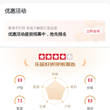
优惠活动
看房不打烊 实地了解凤汇壹品居
立即咨询
优惠活动提前招募中，抢先报名
价格
8.0
8.0
配套
规划
户型
价格
7.5
8.0
交通
户型
配套
规划