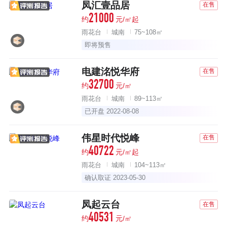
凤汇壹品居
在售
21000
约
元/㎡起
雨花台
城南
75~108㎡
即将预售
电建洺悦华府
在售
32700
约
元/㎡
雨花台
城南
89~113㎡
已开盘 2022-08-08
伟星时代悦峰
在售
40722
约
元/㎡起
雨花台
城南
104~113㎡
确认取证 2023-05-30
凤起云台
在售
40531
约
元/㎡