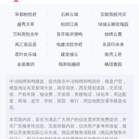
250000万元 起拍楼面价：12482元/㎡ 最高楼面限价：
16168元/㎡ 毛坯房销售限价：23815元/㎡
宋都柏悦府
石林云城
宝能翡丽河滨
越秀天萃
铂玥江南
绿城云栖玫瑰园
万科雨悦光年
首开南岸潮鸣
锦绣云麓
凤汇壹品居
电建洺悦华府
东原印未来
星叶欢乐城
建发缦云
南湾上府
金基雅玥
颐和铂樾府
枫璟雅园
中冶锦绣和鸣楼盘，提供南京中冶锦绣和鸣房价，楼盘户型，
楼盘地址东至新湖大道，南至现状，西至规划道路，北至现
状，产权年限，物业费，开发商，售楼电话，绿化率，周边配
套，商场，超市，学校，医院，银行，周边地图交通等楼盘信
息。
本页面内容，旨在为满足广大用户的信息需求而免费提供，并
非广告服务性信息。页面所载内容，仅供用户参考和借鉴，最
终以开发商实际公示为准。商品房预售须取得《商品房预售许
可证》，用户在购房时请务必慎重查验开发商的证件信息。