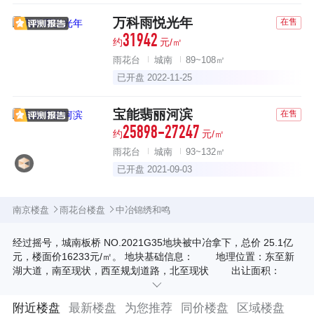
万科雨悦光年
在售
31942
约
元/㎡
雨花台
城南
89~108㎡
已开盘 2022-11-25
宝能翡丽河滨
在售
25898-27247
约
元/㎡
雨花台
城南
93~132㎡
已开盘 2021-09-03
南京楼盘
雨花台楼盘
中冶锦绣和鸣
经过摇号，城南板桥 NO.2021G35地块被中冶拿下，总价 25.1亿
元，楼面价16233元/㎡。 地块基础信息： 地理位置：东至新
湖大道，南至现状，西至规划道路，北至现状 出让面积：
59471.42 ㎡ 规划用地性质：R2二类居住用地 容积率：
1.0＜Far≤2.6 建筑高度：≤20米 建筑密度：60≤H≤100%
附近楼盘
最新楼盘
为您推荐
同价楼盘
区域楼盘
绿化率：≥30% 起拍总价：193000万元 最高限价：