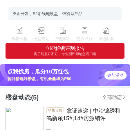
央企开发，S2沿线地铁盘，锦绣系产品
价格分析
楼盘规划
户型解析
交通出行
周边配套
立即解锁评测报告
房子到底好不好，专业测评师给您说门道
点我找房，瓜分10万红包
参与活动
智能精选好楼盘，有机会赢华为P50
楼盘动态(5)
全部动态
拿证速递 | 中冶锦绣和
销售信息
鸣新领15#,14#房源销许