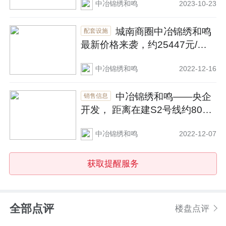
中冶锦绣和鸣
2023-10-23
城南商圈中冶锦绣和鸣
配套设施
最新价格来袭，约25447元/
㎡，户型面积89~128㎡
中冶锦绣和鸣
2022-12-16
中冶锦绣和鸣——央企
销售信息
开发， 距离在建S2号线约800
米丨楼盘测评
中冶锦绣和鸣
2022-12-07
获取提醒服务
全部点评
楼盘点评