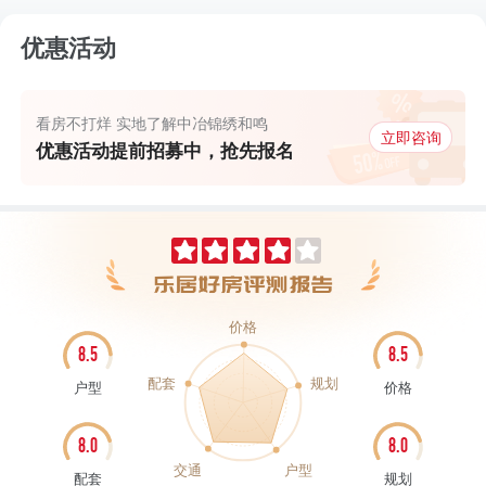
优惠活动
看房不打烊 实地了解中冶锦绣和鸣
立即咨询
优惠活动提前招募中，抢先报名
价格
8.5
8.5
配套
规划
户型
价格
8.0
8.0
交通
户型
配套
规划