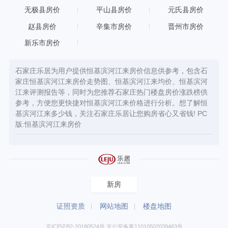
无极县房价
平山县房价
元氏县房价
赵县房价
辛集市房价
晋州市房价
新乐市房价
石家庄乐居为用户提供恒基滨河江来房价信息供参考，包含石
家庄恒基滨河江来房价走势图、恒基滨河江来均价、恒基滨河
江来评测报告等，同时为您推荐石家庄热门楼盘房价涨跌榜供
参考，方便您更快捷对恒基滨河江来价格进行分析。想了解恒
基滨河江来多少钱，关注石家庄乐居让您购房省心又省钱! PC
版:
恒基滨河江来房价
新房
证照资质
网站地图
楼盘地图
京ICP证B2-20180524号 京公安备案11010502039463号