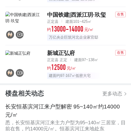
中国铁建|西派江玥·玖玺
在售
正定县
建面101~425㎡
13000-14000
约
元/㎡
万亿央企巨筑河北企业家官邸
新城正弘府
在售
正定县 正定
建面97~138㎡
12500
约
元/㎡
建面约97-167㎡低密大宅
楼盘相关动态
更多动态
长安恒基滨河江来户型解密 95~140㎡约14000
元/㎡
悉，长安恒基滨河江来主力户型为95~140㎡三居室，目
前在售，约14000元/㎡。恒基滨河江来地处东