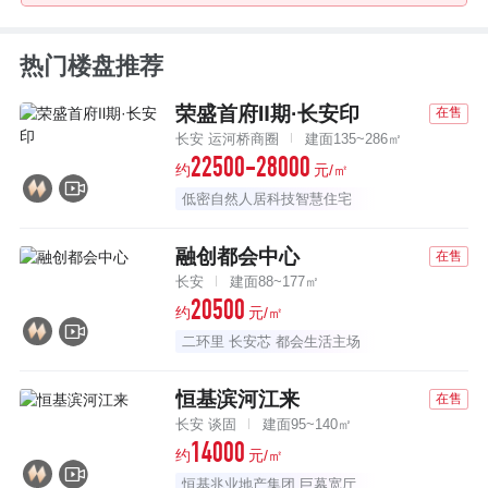
热门楼盘推荐
荣盛首府Ⅱ期·长安印
在售
长安 运河桥商圈
建面135~286㎡
22500-28000
约
元/㎡
低密自然人居科技智慧住宅
融创都会中心
在售
长安
建面88~177㎡
20500
约
元/㎡
二环里 长安芯 都会生活主场
恒基滨河江来
在售
长安 谈固
建面95~140㎡
14000
约
元/㎡
恒基兆业地产集团 巨幕宽厅