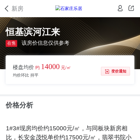
新房
恒基滨河江来
该房价信息仅供参考
在售
14000
楼盘均价
约
元/㎡
变价通知
均价环比 持平
价格分析
1#3#现房均价约15000元/㎡，与同板块新房相
比，长安金茂悦单价约17500元/㎡，翡翠书院小