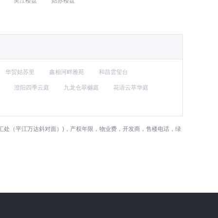
吴江楼盘
姑苏楼盘
华贸姑苏里
鑫相河畔雅苑
和昌雲玺台
澄阳四季云庭
九龙仓翠樾庭
花语云萃华庭
汇处（平江万达斜对面）)，产权年限，物业费，开发商，售楼电话，绿