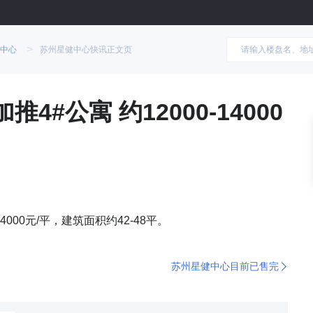
>
中心
苏州星健中心快讯正文页
4#公寓 约12000-14000
4000元/平，建筑面积约42-48平。
苏州星健中心目前已售完