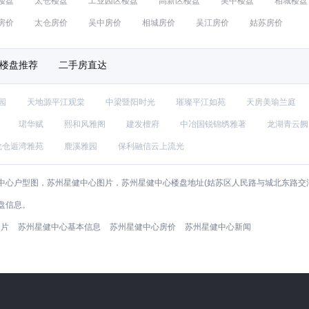
楼盘
太仓楼盘
工业园区楼盘
高新区楼盘
吴中楼盘
相城楼盘
房价
太仓房价
吴中房价
相城房价
吴江房价
姑苏房价
楼盘推荐
二手房直达
园
天地源平江观棠
中梁暨阳时光
璀璨平江如苑
天房美瑜兰庭
珺华赋
熙和风雅阁
建发檀府
中冶国锐锦绣雅著
龙湖青云阙
龙仓逅湾雅苑
鹿溪雅园
保利融信云上流光
中心户型图，苏州星健中心图片，苏州星健中心楼盘地址(姑苏区人民路与城北东路交
盘信息。
图片
苏州星健中心基本信息
苏州星健中心房价
苏州星健中心新闻