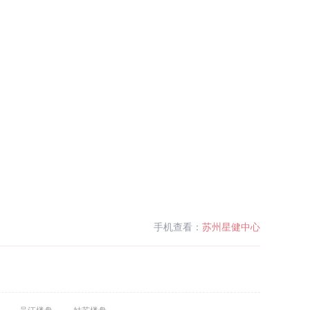
手机查看：
苏州星健中心