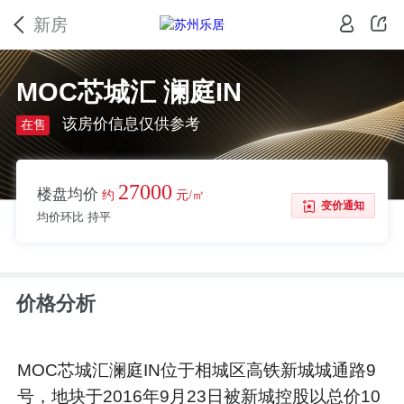
新房
MOC芯城汇 澜庭IN
该房价信息仅供参考
在售
27000
楼盘均价
约
元/㎡
变价通知
均价环比 持平
价格分析
MOC芯城汇澜庭IN位于相城区高铁新城城通路9
号，地块于2016年9月23日被新城控股以总价10