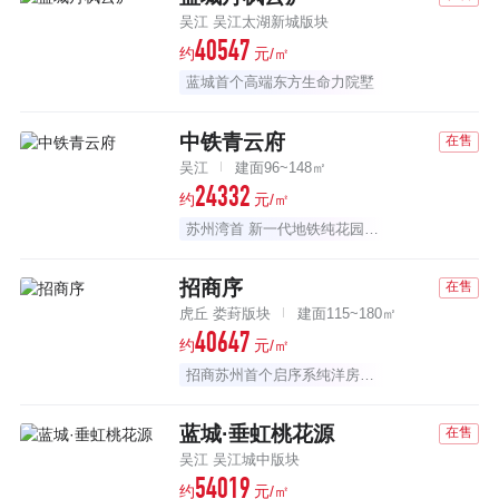
吴江 吴江太湖新城版块
40547
约
元/㎡
蓝城首个高端东方生命力院墅
中铁青云府
在售
吴江
建面96~148㎡
24332
约
元/㎡
苏州湾首 新一代地铁纯花园洋房
招商序
在售
虎丘 娄葑版块
建面115~180㎡
40647
约
元/㎡
招商苏州首个启序系纯洋房社区
蓝城·垂虹桃花源
在售
吴江 吴江城中版块
54019
约
元/㎡