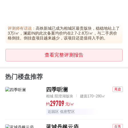
评测师有话说：
高铁新城已成为相城区最贵版块，稳稳地站上了
3万/㎡，澜庭IN的此次备案均价约在2.7-2.8万/㎡，与二手房价
格倒挂。倒挂盘项目越来越少，该项目还是值得入手的。
查看完整评测报告
热门楼盘推荐
四季听澜
尾盘
相城 阳澄湖版块
建面170~280㎡
29709
约
元/㎡
近园区 低密墅区
蓝城丹枫云庐
在售