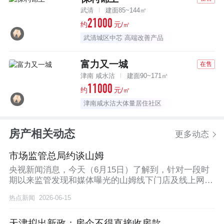
武清
建面85~144㎡
21000
约
元/㎡
武清城区中芯 高端改善产品
富力又一城
在售
津南 咸水沽
建面90~171㎡
11000
约
元/㎡
津南咸水沽大体量居住社区
房产相关动态
更多动态
市场监管总局约谈山姆
央视新闻消息，今天（6月15日）了解到，针对一段时
期以来监管发现和媒体曝光的山姆线下门店及线上网店
多
热点新闻
2026-06-15
天津拟出新政：房企不得直接收房款