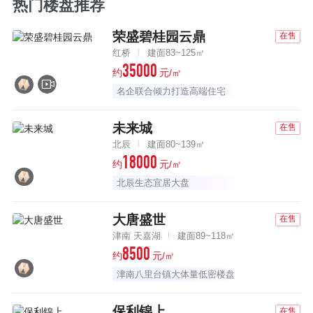
热门楼盘推荐
荣盛碧桂园云鼎
在售
红桥
建面83~125㎡
35000
约
元/㎡
名企联合倾力打造高端住宅
未来城
在售
北辰
建面80~139㎡
18000
约
元/㎡
北辰生态宜居大盘
大唐盛世
在售
津南 天嘉湖
建面89~118㎡
8500
约
元/㎡
津南八里台镇大体量低密楼盘
保利锦上
在售