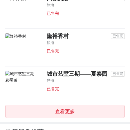
静海
已售完
隆裕香村
已售完
静海
已售完
城市艺墅三期——夏泰园
已售完
静海
已售完
查看更多