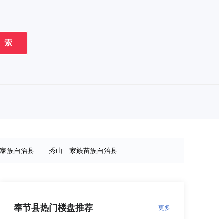
 索
家族自治县
秀山土家族苗族自治县
渝中
北碚
璧山
永川
万州
涪陵
奉节县热门楼盘推荐
更多