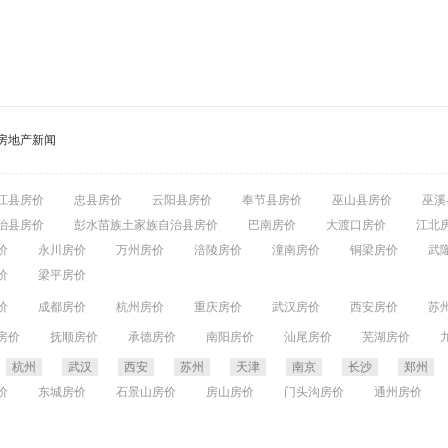
房地产新闻
江县房价
忠县房价
云阳县房价
奉节县房价
巫山县房价
巫溪
治县房价
彭水苗族土家族自治县房价
巴南房价
大渡口房价
江北
价
永川房价
万州房价
涪陵房价
潼南房价
铜梁房价
武
价
梁平房价
价
成都房价
杭州房价
重庆房价
武汉房价
西安房价
苏
价
宁波房价
昆明房价
无锡房价
佛山房价
合肥房价
大
房价
抚顺房价
承德房价
南阳房价
汕尾房价
芜湖房价
价
泉州房价
石家庄房价
贵阳房价
南昌房价
金华房价
价
连云港房价
曲靖房价
荆州房价
襄阳房价
德阳房价
杭州
武汉
西安
苏州
天津
南京
长沙
郑州
房价
东营房价
铁岭房价
大同房价
镇江房价
拉萨房价
价
东城房价
石景山房价
房山房价
门头沟房价
通州房价