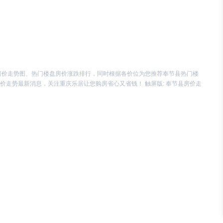
两江交汇正席”的城市封面作品，一个是主打“高得房率+宋式美学”
视角转换，不再追求面面......
房价走势图、热门楼盘房价涨跌排行，同时根据各价位为您推荐奉节县热门楼
房价走势最新消息，关注重庆乐居让您购房省心又省钱！
触屏版: 奉节县房价走