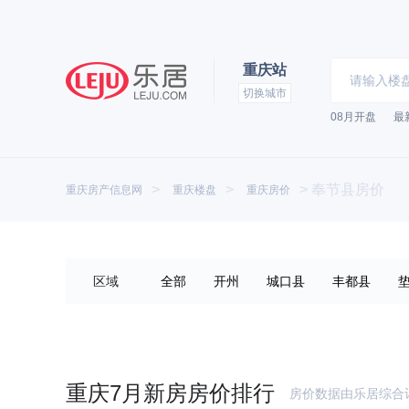
重庆站
切换城市
08月开盘
最
乐居
>
>
>
奉节县房价
重庆房产信息网
重庆楼盘
重庆房价
区域
全部
开州
城口县
丰都县
酉阳土家族苗族自治县
彭水苗族土家族自治县
潼南
铜梁
武隆
长寿
江津
大足
重庆7月新房房价排行
房价数据由乐居综合