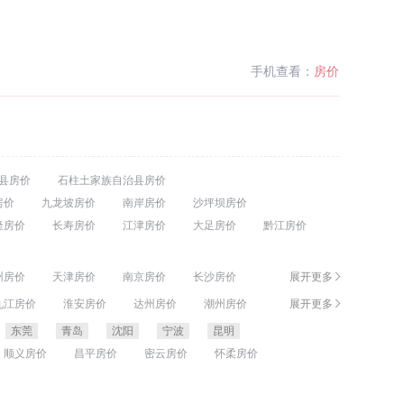
手机查看：
房价
县房价
石柱土家族自治县房价
房价
九龙坡房价
南岸房价
沙坪坝房价
隆房价
长寿房价
江津房价
大足房价
黔江房价
州房价
天津房价
南京房价
长沙房价
展开更多
连房价
福州房价
厦门房价
哈尔滨房价
九江房价
淮安房价
达州房价
潮州房价
展开更多
邯郸房价
绵阳房价
阳泉房价
常州房价
东莞
青岛
沈阳
宁波
昆明
顺义房价
昌平房价
密云房价
怀柔房价