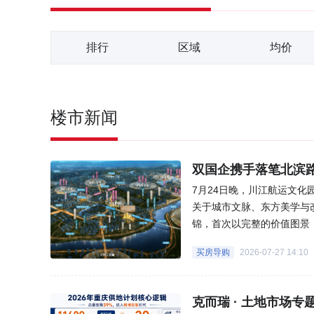
排行
区域
均价
楼市新闻
双国企携手落笔北滨
7月24日晚，川江航运文
关于城市文脉、东方美学与
锦，首次以完整的价值图景
联袂实力匠心共启重庆人居
买房导购
2026-07-27 14:10
城市更新的初心与实绩。作为