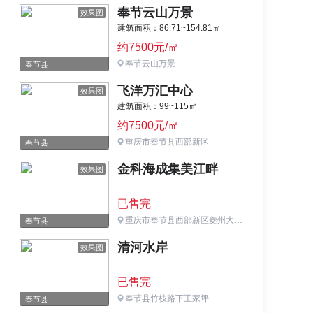
奉节云山万景
效果图
建筑面积：86.71~154.81㎡
约7500元/㎡
奉节云山万景
奉节县
飞洋万汇中心
效果图
建筑面积：99~115㎡
约7500元/㎡
重庆市奉节县西部新区
奉节县
金科海成集美江畔
效果图
已售完
重庆市奉节县西部新区夔州大道国际商贸城向高速路口方向前行500米
奉节县
清河水岸
效果图
已售完
奉节县竹枝路下王家坪
奉节县