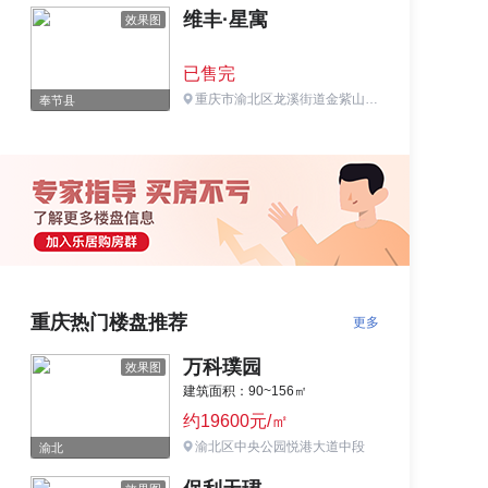
维丰·星寓
效果图
已售完
重庆市渝北区龙溪街道金紫山黄泥塝
奉节县
重庆热门楼盘推荐
更多
万科璞园
效果图
建筑面积：90~156㎡
约19600元/㎡
渝北区中央公园悦港大道中段
渝北