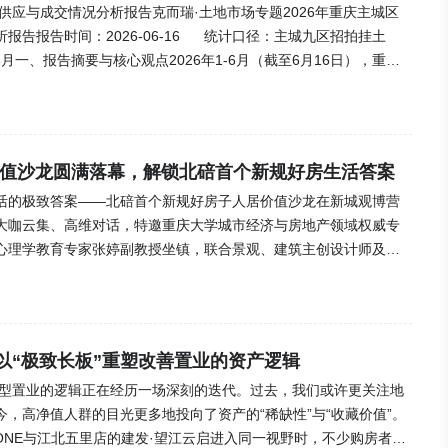
场供应与成交情况分析报告克而瑞·土地市场专题2026年重庆主城区
报告报告时间：2026-06-16 统计口径：主城九区招拍挂土
6月一、报告摘要与核心观点2026年1-6月（截至6月16日），重庆
量、去库存、优供给"的政策主基调，整体呈现总量收缩、结构分化、
价值沙龙圆满落幕，解锁北碚首个新规好房生活答案
碚生活的极致答案——北碚首个新规好房子人居价值沙龙在新城观博营
大咖云集、高维对话，特邀重庆大学城市经济与房地产领域权威专
心理学教育专家张婷副教授坐镇，联合景观、建筑主创设计师及项
教育成长、景观美学、建筑产品、房企兑现五大维度，深度解码北
碚新规好房的硬核产品力与未来居住价值。活......
以“极致长板”重塑改善置业的资产逻辑
改善型置业的逻辑正在经历一场深刻的迭代。过去，我们或许更关注地
，高净值人群的目光更多地投向了资产的“稀缺性”与“收藏价值”。
ONE与江北五里店的建发·望江云启进入同一视野时，不少购房者会