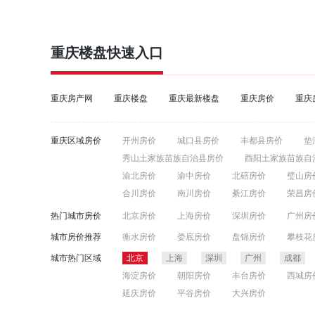
重庆楼盘
快速入口
重庆房产网
重庆楼盘
重庆最新楼盘
重庆房价
重庆
重庆区域房价
开州房价
城口县房价
丰都县房价
垫
秀山土家族苗族自治县房价
酉阳土家族苗族自
渝北房价
渝中房价
北碚房价
璧山房
合川房价
南川房价
綦江房价
荣昌房
热门城市房价
北京房价
上海房价
深圳房价
广州房
郑州房价
东莞房价
青岛房价
沈阳房
城市房价推荐
衡水房价
娄底房价
盘锦房价
攀枝花
济南房价
温州房价
广西房价
长春房
永州房价
恩施房价
丹东房价
焦作房
城市热门区域
北京
上海
深圳
广州
成都
南充房价
牡丹江房价
营口房价
嘉兴
海淀房价
朝阳房价
丰台房价
西城房
延庆房价
平谷房价
大兴房价