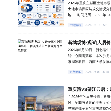
2026年重庆主城区土地市
土地市场供应与成交情况分析
地 时间范围：2026年1-
主城区土地市场延续"控增
土地解析
2026-06-16 15:31
核心区坚挺、远郊温和......
新城观博·观峯|人居
2026年5月30日，新北
销中心圆满落幕。本次沙龙
家周滔教授、西南大学发展
目操盘团队，从城市区域、
热点新闻
2026-06-01 15:45
碚人居迭代趋势，全城共鉴北
重庆湾VS望江云启：
在2026年的重庆楼市，
段、配套与通勤的平衡；如今
当南岸弹子石的重庆湾SKY