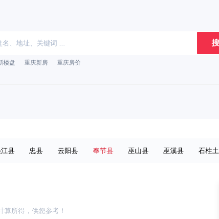
搜
新楼盘
重庆新房
重庆房价
垫江县
忠县
云阳县
奉节县
巫山县
巫溪县
石柱土
巴南
大渡口
江北
九龙坡
南岸
沙坪坝
渝北
黔江
合川
南川
綦江
荣昌
梁平
计算所得，供您参考！