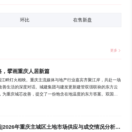
环比
在售新盘
更多
路，擘画重庆人居新篇
化园江畔灯火相映。重庆主流媒体与地产行业嘉宾齐聚江岸，共赴一场
改善生活的深度对话。城建集团与建发更新建管双强联袂的东方云
，为重庆城芯改善，提交了一份饱含在地温度的东方答案。双国企
新篇城建集团总经理苏荣女士率先登台，系统阐释了本土国企深耕
推动两江城市更新的综合服务运营商，城建集团......
克而瑞 · 土地市场专题|2026年重庆主城区土地市场供应与成交情况分析报告