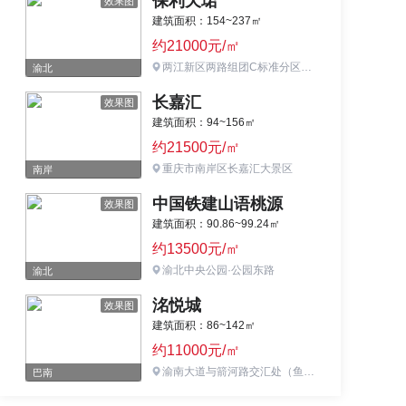
保利天珺
效果图
建筑面积：154~237㎡
约21000元/㎡
两江新区两路组团C标准分区C52-1、C54-1、C49-7号宗地
渝北
长嘉汇
效果图
建筑面积：94~156㎡
约21500元/㎡
重庆市南岸区长嘉汇大景区
南岸
中国铁建山语桃源
效果图
建筑面积：90.86~99.24㎡
约13500元/㎡
渝北中央公园·公园东路
渝北
洺悦城
效果图
建筑面积：86~142㎡
约11000元/㎡
渝南大道与箭河路交汇处（鱼胡路轻轨站旁）
巴南