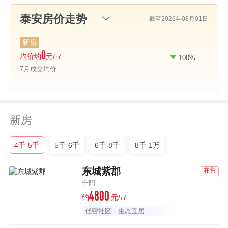
截至2026年08月01日
新房
0
均价约
元/㎡
100%
比上月
7月成交均价
新房
4千-5千
5千-6千
6千-8千
8千-1万
东城紫郡
在售
宁阳
4800
约
元/㎡
低密社区，生态宜居