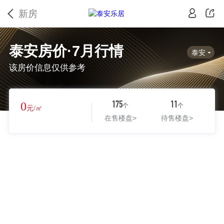
新房
泰安房价·7月行情
泰安
该房价信息仅供参考
0
175
11
个
个
元/㎡
在售楼盘
>
待售楼盘
>