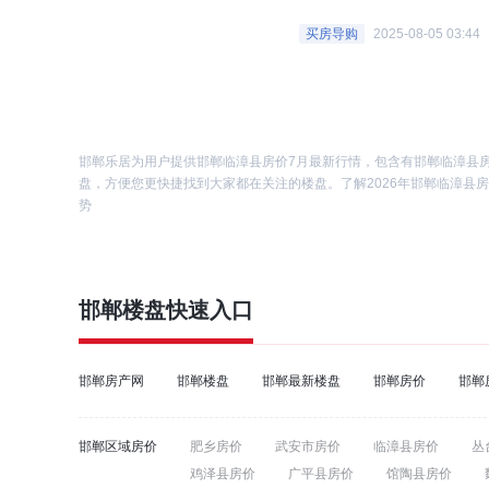
买房导购
2025-08-05 03:44
邯郸乐居为用户提供邯郸临漳县房价7月最新行情，包含有邯郸临漳县
盘，方便您更快捷找到大家都在关注的楼盘。了解2026年邯郸临漳县
势
邯郸楼盘
快速入口
邯郸房产网
邯郸楼盘
邯郸最新楼盘
邯郸房价
邯郸
邯郸区域房价
肥乡房价
武安市房价
临漳县房价
丛
鸡泽县房价
广平县房价
馆陶县房价