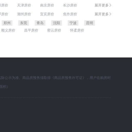
州房价
天津房价
南京房价
长沙房价
展开更多
连房价
福州房价
厦门房价
哈尔滨房价
浮房价
潮州房价
宜宾房价
焦作房价
展开更多
防城港房价
潍坊房价
九江房价
茂名房价
郑州
东莞
青岛
沈阳
宁波
昆明
顺义房价
昌平房价
密云房价
怀柔房价
实际公示为准。商品房预售须取得《商品房预售许可证》，用户在购房时
面积）