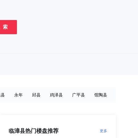
 索
磁县
永年
邱县
鸡泽县
广平县
馆陶县
临漳县热门楼盘推荐
更多