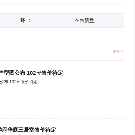
环比
在售新盘
更多
户型图公布 102㎡售价待定
公布 102㎡售价待定
学府华庭三居室售价待定