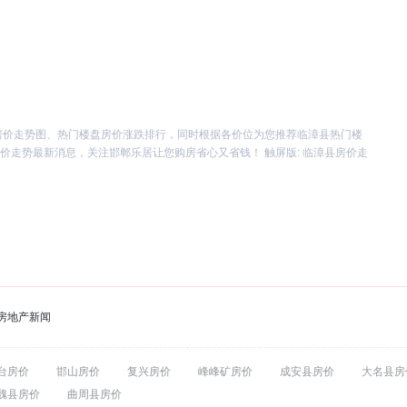
房价走势图、热门楼盘房价涨跌排行，同时根据各价位为您推荐临漳县热门楼
房价走势最新消息，关注邯郸乐居让您购房省心又省钱！
触屏版: 临漳县房价走
房地产新闻
台房价
邯山房价
复兴房价
峰峰矿房价
成安县房价
大名县房
魏县房价
曲周县房价