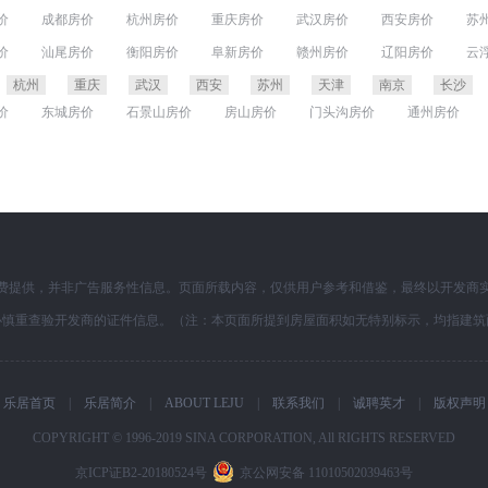
价
成都房价
杭州房价
重庆房价
武汉房价
西安房价
苏
价
宁波房价
昆明房价
无锡房价
佛山房价
合肥房价
大
价
汕尾房价
衡阳房价
阜新房价
赣州房价
辽阳房价
云
价
泉州房价
石家庄房价
贵阳房价
南昌房价
金华房价
价
岳阳房价
秦皇岛房价
徐州房价
荆州房价
中山房价
杭州
重庆
武汉
西安
苏州
天津
南京
长沙
价
衡水房价
海南房价
乌鲁木齐房价
泰安房价
大庆房价
价
东城房价
石景山房价
房山房价
门头沟房价
通州房价
费提供，并非广告服务性信息。页面所载内容，仅供用户参考和借鉴，最终以开发商
必慎重查验开发商的证件信息。（注：本页面所提到房屋面积如无特别标示，均指建筑
乐居首页
|
乐居简介
|
ABOUT LEJU
|
联系我们
|
诚聘英才
|
版权声明
COPYRIGHT © 1996-2019 SINA CORPORATION, All RIGHTS RESERVED
京ICP证B2-20180524号
京公网安备 11010502039463号