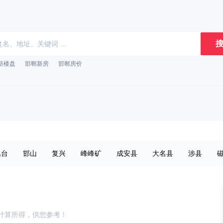
搜
新楼盘
邯郸新房
邯郸房价
丛台
邯山
复兴
峰峰矿
成安县
大名县
涉县
计算所得，供您参考！