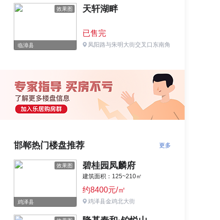
天轩湖畔
效果图
已售完
凤阳路与朱明大街交叉口东南角
临漳县
邯郸热门楼盘推荐
更多
碧桂园凤麟府
效果图
建筑面积：125~210㎡
约8400元/㎡
鸡泽县金鸡北大街
鸡泽县