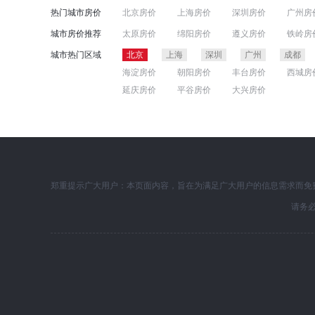
热门城市房价
北京房价
上海房价
深圳房价
广州房
郑州房价
东莞房价
青岛房价
沈阳房
城市房价推荐
太原房价
绵阳房价
遵义房价
铁岭房
济南房价
温州房价
广西房价
长春房
肇庆房价
通化房价
承德房价
泸州房
城市热门区域
北京
上海
深圳
广州
成都
镇江房价
淮安房价
淄博房价
曲靖房
海淀房价
朝阳房价
丰台房价
西城房
延庆房价
平谷房价
大兴房价
郑重提示广大用户：本页面内容，旨在为满足广大用户的信息需求而免
请务