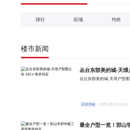
排行
区域
均价
楼市新闻
丛台东部美的城-天璟
丛台东部美的城-天璟户型图
买房导购
2025-08-05 03:44
最全户型一览！邯山