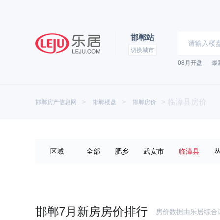
邯郸站
切换城市
08月开盘
最
乐居
>
>
>
临漳县房价
邯郸房产信息网
邯郸楼盘
邯郸房价
区域
全部
肥乡
武安市
临漳县
魏县
曲周县
邯郸7月新房房价排行
房价数据由乐居综合