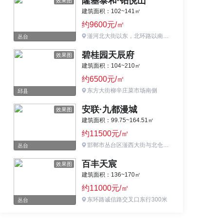
隆基泰和·铂悦山
效果图
建筑面积：102~141㎡
约9600元/㎡
滏河北大街以东，北环路以南、滏东大街以西
丛台
碧桂园天辰府
效果图
建筑面积：104~210㎡
约6500元/㎡
东方大街柳辛庄菜市场南侧
邱县
安联·九都漫城
效果图
建筑面积：99.75~164.51㎡
约11500元/㎡
邯郸市丛台区滏西大街与北仓路北行200米路西
丛台
百丰天宸
效果图
建筑面积：136~170㎡
约11000元/㎡
东环路诚信路交叉口东行300米
丛台