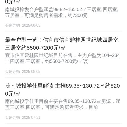
0元/㎡
南城投梓悦台户型涵盖99.82~165.02㎡三居室,四居室,
五居室，可满足购房者需求，约7300元
买房导购
2025-08-05
最全户型一览！信宜市信宜碧桂园世纪城四居室,
三居室约5500-7200元/㎡
宜市信宜碧桂园世纪城目前在售，主力户型为104~234
㎡四居室,三居室，约5500-7200元/㎡该
买房导购
2025-08-05
茂南城投学仕里解读 主推89.35~130.72㎡约820
0元/㎡
南的城投学仕里目前主要在售89.35~130.72㎡房源，涵
盖三居室,四居室，可满足购房者需求，目前
买房导购
2025-07-31