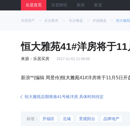
乐居首页
乐居财经
新房
家居
>
>
>
>
乐居房产
长沙新房
长沙楼盘
开福楼盘
恒大雅苑
恒大雅苑41#洋房将于1
来源：乐居买房
2017-11-01 11:50:00
新浪**(编辑 周昱伶)
恒大雅苑
41#洋房将于11月5
恒大雅苑后期将推41号栋洋房 具体时间待定
标签：
开福区
北城
景观阳台
品牌地产