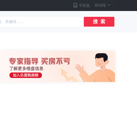
|
移动端
|
手机版
搜 索