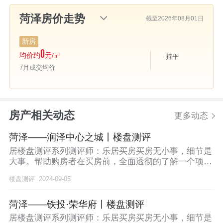
截至2026年08月01日
新房
0
均价约
元/㎡
持平
7月成交均价
房产相关动态
更多动态
菏泽——润泽中心之城丨楼盘测评
居楼盘测评系列测评师：乐居买房买房无小事，细节是
大事。帮助购房者在买房前，全面透彻的了解一个项目
的优
楼盘测评
2024-09-05
菏泽——铁投·荣华府丨楼盘测评
居楼盘测评系列测评师：乐居买房买房无小事，细节是