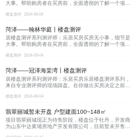
大事。帮助购房者在买房前，全面透彻的了解一个项目
的优
楼盘测评
2024-09-04
菏泽——翰林华庭丨楼盘测评
居楼盘测评系列测评师：乐居买房买房无小事，细节是
大事。帮助购房者在买房前，全面透彻的了解一个项目
的优
楼盘测评
2024-09-04
菏泽——冠泽海棠湾丨楼盘测评
居楼盘测评系列测评师：乐居买房乐居楼盘测评系列，
来自专业测评师的现场踩盘。在你做出买房决定之前，
我们
楼盘测评
2024-09-04
翡翠丽城暂未开盘 户型建面100~148㎡
项目翡翠丽城现正为待售阶段，楼盘位于牡丹，开发商
为山东中达黄埔房地产开发有限公司，目前暂未开售，
敬请