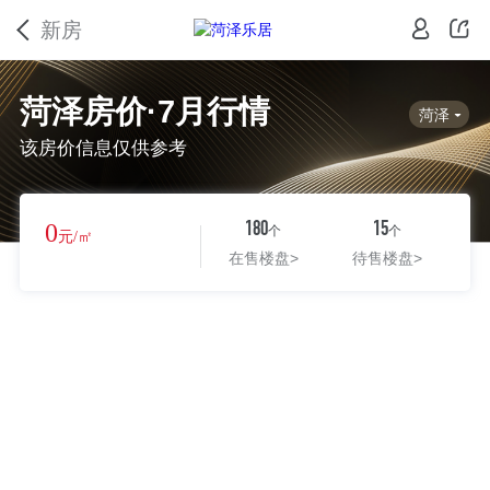
新房
菏泽房价·7月行情
菏泽
该房价信息仅供参考
0
180
15
个
个
元/㎡
在售楼盘
>
待售楼盘
>