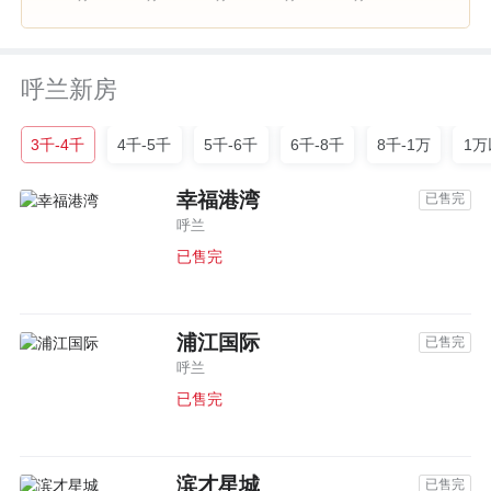
呼兰新房
3千-4千
4千-5千
5千-6千
6千-8千
8千-1万
1万
幸福港湾
已售完
呼兰
已售完
浦江国际
已售完
呼兰
已售完
滨才星城
已售完