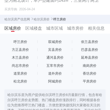
型为南北设计，本户型建面约143㎡，三室两厅两卫
买房导购
2026-04-24
哈尔滨房产信息网
哈尔滨房价
呼兰房价
区域房价
区域楼盘
城市区域
城市房价
相关信息
呼兰房价
双城房价
依兰县房价
方正县房价
宾县房价
巴彦县房价
木兰县房价
通河县房价
延寿县房价
尚志市房价
五常市房价
南岗房价
道里房价
道外房价
香坊房价
松北房价
阿城房价
平房房价
哈尔滨乐居为用户提供哈尔滨呼兰房价8月最新行情，包含有哈
尔滨呼兰房价走势图、热门楼盘房价涨跌排行，同时根据各价
位为您推荐呼兰热门楼盘，方便您更快捷找到大家都在关注的