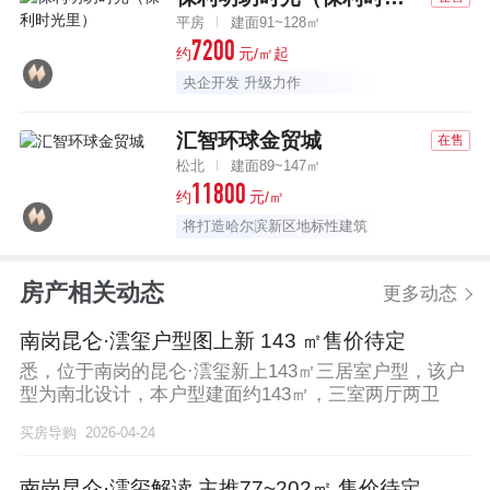
平房
建面91~128㎡
7200
约
元/㎡起
央企开发 升级力作
汇智环球金贸城
在售
松北
建面89~147㎡
11800
约
元/㎡
将打造哈尔滨新区地标性建筑
房产相关动态
更多动态
南岗昆仑·澐玺户型图上新 143 ㎡售价待定
悉，位于南岗的昆仑·澐玺新上143㎡三居室户型，该户
型为南北设计，本户型建面约143㎡，三室两厅两卫
买房导购
2026-04-24
南岗昆仑·澐玺解读 主推77~202㎡ 售价待定