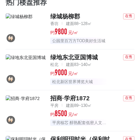
热门楼盘推荐
绿城杨柳郡
在售
香坊
建面88~128㎡
9800
约
元/㎡
公园里百万方TOD美好生活城
绿地东北亚国博城
在售
松北
建面83~140㎡
9000
约
元/㎡
松北新区世界博览大城
招商·学府1872
在售
平房
建面89~130㎡
8500
约
元/㎡
平房核芯 醇熟配套低密人文社区
保利明玥时光（保利时光里）
在售