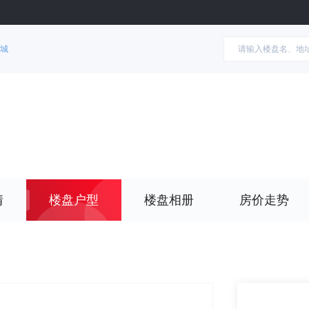
城
情
楼盘户型
楼盘相册
房价走势