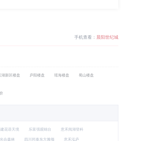
手机查看：
晨阳世纪城
滨湖新区楼盘
庐阳楼盘
瑶海楼盘
蜀山楼盘
价
铁建花语天境
乐富强观锦台
意禾阅湖登科
光合森林
四川邦泰东方雅颂
意禾泓庐