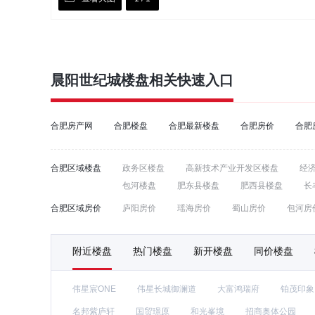
晨阳世纪城
楼盘相关快速入口
合肥房产网
合肥楼盘
合肥最新楼盘
合肥房价
合肥
合肥区域楼盘
政务区楼盘
高新技术产业开发区楼盘
经
包河楼盘
肥东县楼盘
肥西县楼盘
长
合肥区域房价
庐阳房价
瑶海房价
蜀山房价
包河房
附近楼盘
热门楼盘
新开楼盘
同价楼盘
伟星宸ONE
伟星长城御澜道
大富鸿瑞府
铂茂印象
名邦紫庐轩
国贸璟原
和光峯境
招商奥体公园