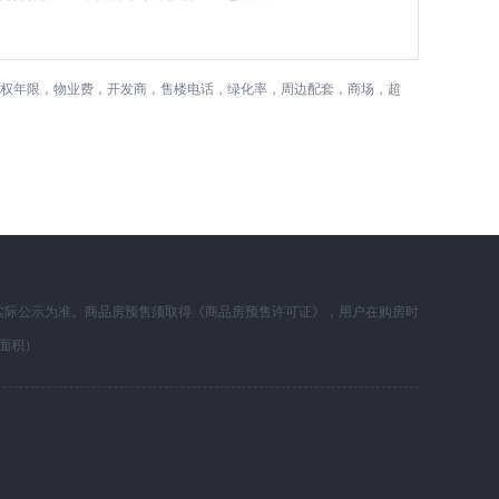
产权年限，物业费，开发商，售楼电话，绿化率，周边配套，商场，超
实际公示为准。商品房预售须取得《商品房预售许可证》，用户在购房时
面积）