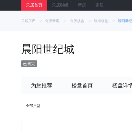
乐居首页
乐居财经
新房
家居
>
>
>
>
乐居房产
合肥新房
合肥楼盘
瑶海楼盘
晨阳世纪
晨阳世纪城
已售完
为您推荐
楼盘首页
楼盘详
全部户型