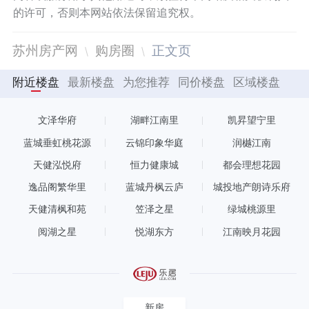
的许可，否则本网站依法保留追究权。
苏州房产网
购房圈
正文页
附近楼盘
最新楼盘
为您推荐
同价楼盘
区域楼盘
文泽华府
湖畔江南里
凯昇望宁里
蓝城垂虹桃花源
云锦印象华庭
润樾江南
天健泓悦府
恒力健康城
都会理想花园
逸品阁繁华里
蓝城丹枫云庐
城投地产朗诗乐府
天健清枫和苑
笠泽之星
绿城桃源里
阅湖之星
悦湖东方
江南映月花园
新房