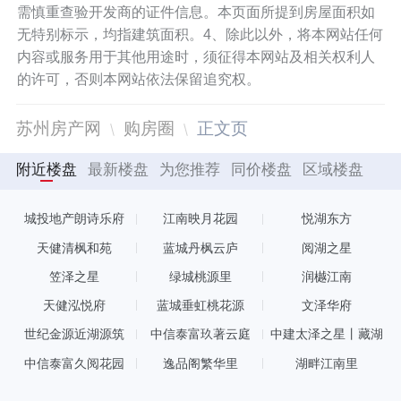
需慎重查验开发商的证件信息。本页面所提到房屋面积如
无特别标示，均指建筑面积。4、除此以外，将本网站任何
内容或服务用于其他用途时，须征得本网站及相关权利人
的许可，否则本网站依法保留追究权。
苏州房产网
购房圈
正文页
附近楼盘
最新楼盘
为您推荐
同价楼盘
区域楼盘
城投地产朗诗乐府
江南映月花园
悦湖东方
天健清枫和苑
蓝城丹枫云庐
阅湖之星
笠泽之星
绿城桃源里
润樾江南
天健泓悦府
蓝城垂虹桃花源
文泽华府
世纪金源近湖源筑
中信泰富玖著云庭
中建太泽之星丨藏湖
中信泰富久阅花园
逸品阁繁华里
湖畔江南里