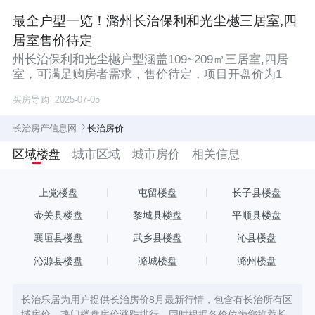
最全户型一览！潞州长治保利和光尘樾三居室,四
居室售价待定
州长治保利和光尘樾户型涵盖109~209㎡三居室,四居
室，可满足购房者需求，售价待定，项目开盘价为1
买房导购
2025-07-05
长治房产信息网
长治房价
区域楼盘
城市区域
城市房价
相关信息
上党楼盘
屯留楼盘
长子县楼盘
壶关县楼盘
黎城县楼盘
平顺县楼盘
襄垣县楼盘
武乡县楼盘
沁县楼盘
沁源县楼盘
潞城楼盘
潞州楼盘
长治乐居为用户提供长治房价8月最新行情，包含有长治所有区
域房价、热门楼盘房价涨跌排行，同时根据各价位为您推荐长