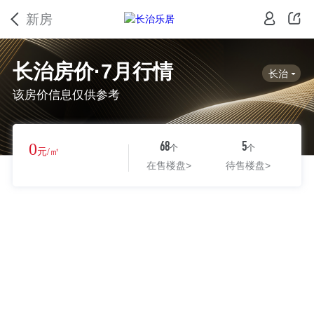
新房
长治房价·7月行情
长治
该房价信息仅供参考
0
68
5
个
个
元/㎡
在售楼盘
>
待售楼盘
>