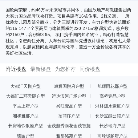
国欣向荣府，约46万㎡未来城市共同体，由国欣地产与教建集团两
大实力国企品牌联袂打造。项目共建有16栋住宅、2栋公寓、一所
优质幼儿园及部分商业，分为三期进行开发，主力户型为建筑面积
约115-147㎡全景高层与建筑面积约220-271㎡格调复式，总户数
约2150户，容积率3.95。 项目携手国内知名物业，精心打造智慧
社区，引进商住分离、人车分流等国际先进设计理念，构建七大景
观亮点，以超宽楼间距与超高绿化率，营造一方全龄段各有其享的
美好社区生活。
附近楼盘
最新楼盘
为您推荐
同价楼盘
大都汇天悦户型
旭辉国悦府户型
旭辉雨花郡户型
大都汇二环天际户型
运达滨河广场户型
高桥壹品户型
平吉上府户型
兴旺壹品户型
湘林熙水豪庭户型
湘和雅郡户型
招商序户型
长沙宝能公馆户型
长房地铁银座户型
金茂越秀雨花金茂智慧
长沙瑞府户型
科学城户型
臻园户型
雅郡铭苑户型
高峰璟麟府户型