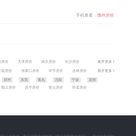
手机查看：
儋州房价
州房价
天津房价
南京房价
长沙房价
展开更多
连房价
福州房价
厦门房价
哈尔滨房价
娄底房价
张家口房价
毕节房价
吉林房价
展开更多
芦岛房价
永州房价
襄阳房价
镇江房价
郑州
东莞
青岛
沈阳
宁波
昆明
顺义房价
昌平房价
密云房价
怀柔房价