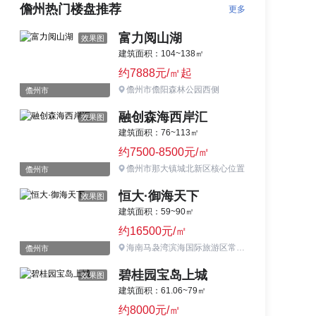
儋州热门楼盘推荐
更多
富力阅山湖
效果图
建筑面积：104~138㎡
约7888元/㎡起
儋州市儋阳森林公园西侧
儋州市
融创森海西岸汇
效果图
建筑面积：76~113㎡
约7500-8500元/㎡
儋州市那大镇城北新区核心位置
儋州市
恒大·御海天下
效果图
建筑面积：59~90㎡
约16500元/㎡
海南马袅湾滨海国际旅游区常青大道
儋州市
碧桂园宝岛上城
效果图
建筑面积：61.06~79㎡
约8000元/㎡