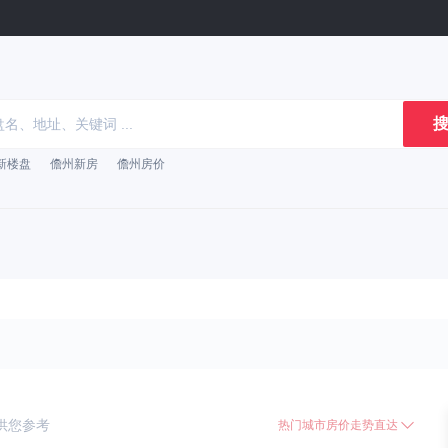
搜
新楼盘
儋州新房
儋州房价
供您参考
热门城市房价走势直达