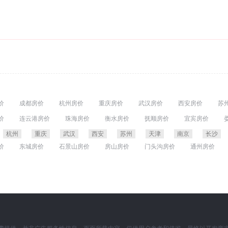
价
成都房价
杭州房价
重庆房价
武汉房价
西安房价
苏
价
宁波房价
昆明房价
无锡房价
佛山房价
合肥房价
大
价
连云港房价
珠海房价
衡水房价
抚顺房价
宜宾房价
价
泉州房价
石家庄房价
贵阳房价
南昌房价
金华房价
价
绍兴房价
常州房价
芜湖房价
洛阳房价
盘锦房价
葫
杭州
重庆
武汉
西安
苏州
天津
南京
长沙
房价
锦州房价
银川房价
潮州房价
丹东房价
焦作房价
价
东城房价
石景山房价
房山房价
门头沟房价
通州房价