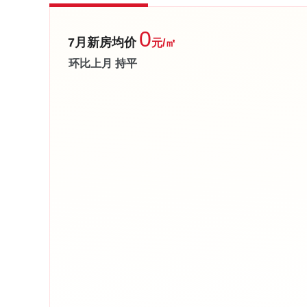
0
7月新房均价
元/㎡
环比上月 持平