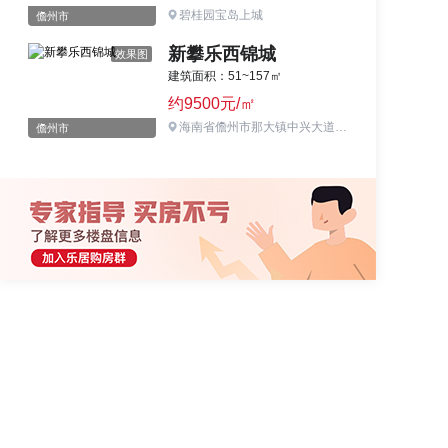
碧桂园宝岛上城
儋州市
新攀乐西锦城
效果图
建筑面积：51~157㎡
约9500元/㎡
海南省儋州市那大镇中兴大道与松涛路交汇处
儋州市