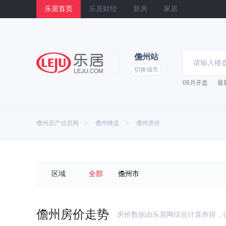
乐居首页
乐居财经
新房
家居
儋州站
切换城市
08月开盘
最
乐居
>
>
儋州房产信息网
儋州楼盘
儋州房价
区域
全部
儋州市
儋州房价走势
房价数据由乐居网综合计算所得，