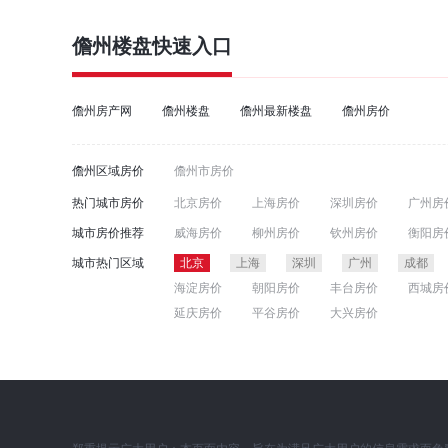
儋州楼盘
快速入口
儋州房产网
儋州楼盘
儋州最新楼盘
儋州房价
儋州区域房价
儋州市房价
热门城市房价
北京房价
上海房价
深圳房价
广州房
郑州房价
东莞房价
青岛房价
沈阳房
城市房价推荐
威海房价
柳州房价
钦州房价
衡阳房
济南房价
温州房价
广西房价
长春房
淮安房价
江门房价
汕头房价
通化房
城市热门区域
北京
上海
深圳
广州
成都
达州房价
张家界房价
南充房价
鞍山
海淀房价
朝阳房价
丰台房价
西城房
延庆房价
平谷房价
大兴房价