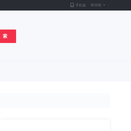
|
移动端
|
手机版
 索