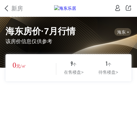
新房
海东房价·7月行情
海东
该房价信息仅供参考
0
9
1
个
个
元/㎡
在售楼盘
>
待售楼盘
>