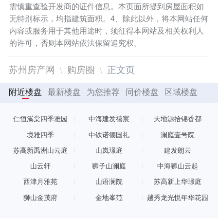
需慎重查验开发商的证件信息。本页面所提到房屋面积如
无特别标示，均指建筑面积。4、除此以外，将本网站任何
内容或服务用于其他用途时，须征得本网站及相关权利人
的许可，否则本网站依法保留追究权。
苏州房产网
购房圈
正文页
附近楼盘
最新楼盘
为您推荐
同价楼盘
区域楼盘
仁恒溪棠四季雅园
中海建发禧宸
天地源拾锦香都
境雅四季
中铁诺德国礼
澜庭壹号院
苏高新禹洲山云庭
山岚璟庭
建发朗云
山云轩
狮子山澜庭
中海狮山云起
西津月雅苑
山语澜院
苏高新上华璟庭
狮山金茂府
金地峯范
越秀龙光悦年华花园