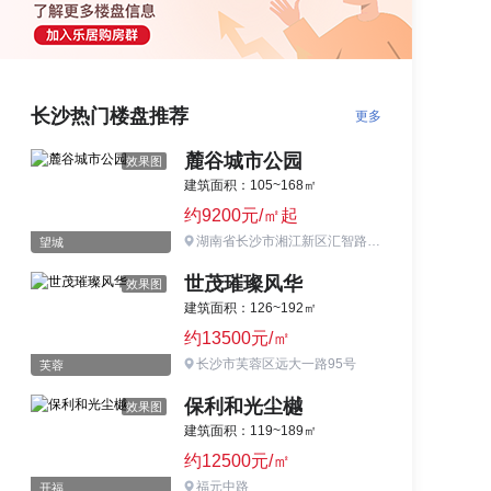
长沙热门楼盘推荐
更多
麓谷城市公园
效果图
建筑面积：105~168㎡
约9200元/㎡起
湖南省长沙市湘江新区汇智路与枫林西路交汇处
望城
世茂璀璨风华
效果图
建筑面积：126~192㎡
约13500元/㎡
长沙市芙蓉区远大一路95号
芙蓉
保利和光尘樾
效果图
建筑面积：119~189㎡
约12500元/㎡
福元中路
开福