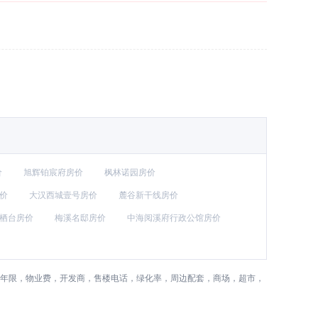
价
旭辉铂宸府房价
枫林诺园房价
价
大汉西城壹号房价
麓谷新干线房价
栖台房价
梅溪名邸房价
中海阅溪府行政公馆房价
权年限，物业费，开发商，售楼电话，绿化率，周边配套，商场，超市，