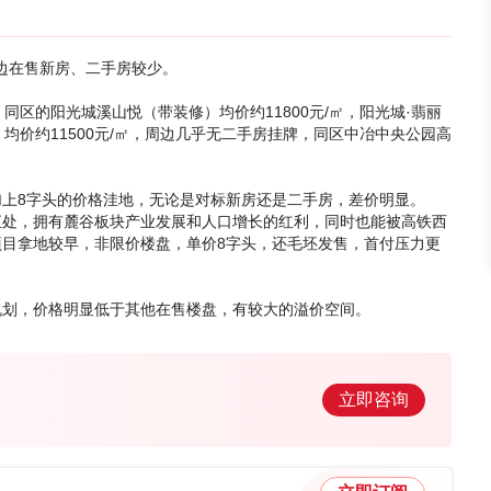
，周边在售新房、二手房较少。
，同区的阳光城溪山悦（带装修）均价约11800元/㎡，阳光城·翡丽
）均价约11500元/㎡，周边几乎无二手房挂牌，同区中冶中央公园高
上8字头的价格洼地，无论是对标新房还是二手房，差价明显。
汇处，拥有麓谷板块产业发展和人口增长的红利，同时也能被高铁西
目拿地较早，非限价楼盘，单价8字头，还毛坯发售，首付压力更
规划，价格明显低于其他在售楼盘，有较大的溢价空间。
立即咨询