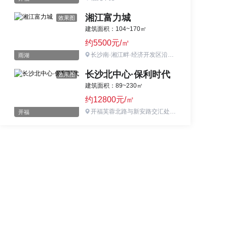
湘江富力城
效果图
建筑面积：104~170㎡
约5500元/㎡
长沙南·湘江畔·经济开发区沿江路和九昭东路交会处西南角
雨湖
长沙北中心·保利时代
效果图
建筑面积：89~230㎡
约12800元/㎡
开福芙蓉北路与新安路交汇处地铁1号线冯蔡路站
开福