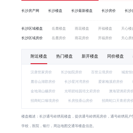
长沙房产网
长沙楼盘
长沙最新楼盘
长沙房价
长沙
长沙区域楼盘
岳麓楼盘
雨花楼盘
开福楼盘
天心楼
长沙区域房价
岳麓房价
雨花房价
开福房价
天心房
附近楼盘
热门楼盘
新开楼盘
同价楼盘
汉唐世家房价
长沙如院房价
百世云境房价
城发恒
麓谷山湖郡房价
长沙星河湾房价
爱家梅溪府房价
金地湖山樾房价
光明碧桂园培文府房价
澳海望洲府房
招商蛇口臻境房价
长房悦香山房价
招商蛇口天青府房
楼盘概述：
长沙通号岭绣苑楼盘，提供通号岭绣苑房价，通号岭绣苑户
学校，医院，银行，周边地图交通等楼盘信息。