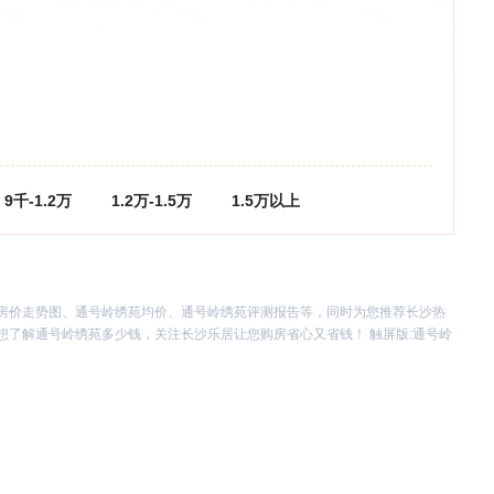
9千-1.2万
1.2万-1.5万
1.5万以上
房价走势图、通号岭绣苑均价、通号岭绣苑评测报告等，同时为您推荐长沙热
了解通号岭绣苑多少钱，关注长沙乐居让您购房省心又省钱！ 触屏版:
通号岭