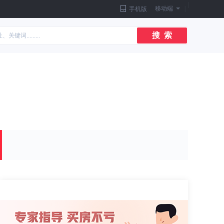
|
移动端
|
手机版
搜 索