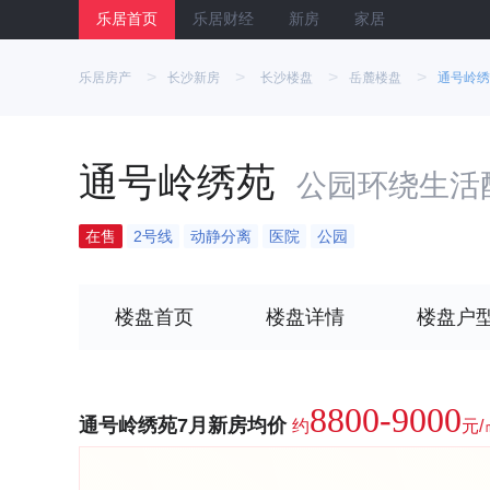
乐居首页
乐居财经
新房
家居
>
>
>
>
乐居房产
长沙新房
长沙楼盘
岳麓楼盘
通号岭绣
通号岭绣苑
公园环绕生活
在售
2号线
动静分离
医院
公园
楼盘首页
楼盘详情
楼盘户
8800-9000
通号岭绣苑7月新房均价
约
元