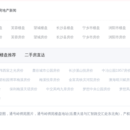
房地产新闻
盘
芙蓉楼盘
望城楼盘
长沙县楼盘
宁乡市楼盘
浏阳市楼盘
价
芙蓉房价
望城房价
长沙县房价
宁乡市房价
浏阳市房价
楼盘推荐
二手房直达
伟西宸之光房价
麓谷城市公园房价
长沙溪山悦房价
中冶公园1957房
碧桂园博萃梅溪房价
梅溪悦章房价
金富高铁滨河院房价
澳海晴川赋房
价
保利梅溪天珺房价
中交凤鸣九章房价
梦想中央公园房价
梦想凤
价
型图，通号岭绣苑图片，通号岭绣苑楼盘地址(岳麓大道与汇智路交汇处东北角)，产