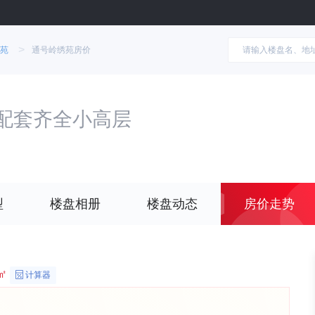
>
苑
通号岭绣苑房价
配套齐全小高层
型
楼盘相册
楼盘动态
房价走势
/㎡
计算器