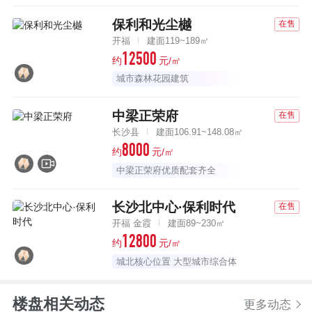
保利和光尘樾
在售
开福
建面119~189㎡
12500
约
元/㎡
城市森林花园建筑
中梁正荣府
在售
长沙县
建面106.91~148.08㎡
8000
约
元/㎡
中梁正荣府优质配套齐全
长沙北中心·保利时代
在售
开福 金霞
建面89~230㎡
12800
约
元/㎡
城北核心位置 大型城市综合体
楼盘相关动态
更多动态