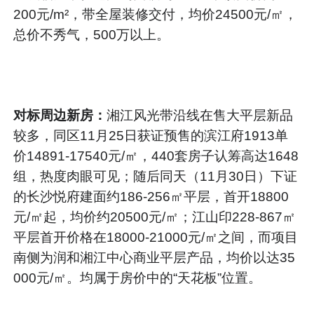
200元/m²，带全屋装修交付，均价24500元/㎡，
总价不秀气，500万以上。
对标周边新房：
湘江风光带沿线在售大平层新品
较多，同区11月25日获证预售的滨江府1913单
价14891-17540元/㎡，440套房子认筹高达1648
组，热度肉眼可见；随后同天（11月30日）下证
的长沙悦府建面约186-256㎡平层，首开18800
元/㎡起，均价约20500元/㎡；江山印228-867㎡
平层首开价格在18000-21000元/㎡之间，而项目
南侧为润和湘江中心商业平层产品，均价以达35
000元/㎡。均属于房价中的“天花板”位置。