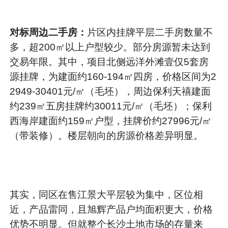
对标周边二手房：
片区内挂牌平层二手房数量不
多，超200㎡以上户型较少。部分房源暂未达到
交易年限。其中，项目北侧远洋外滩壹仅5套房
源挂牌，为建面约160-194㎡四房，价格区间为2
2949-30401元/㎡（毛坯），周边保利天禧建面
约239㎡五房挂牌约30011元/㎡（毛坯）；保利
西海岸建面约159㎡户型，挂牌价约27996元/㎡
（带装修）。楼层朝向的房源价格差异明显。
其实，同区在售江景大平层较为集中，区位相
近，产品雷同，且旭辉产品户均面积更大，价格
优势不明显。但就整个长沙土地市场的存量来