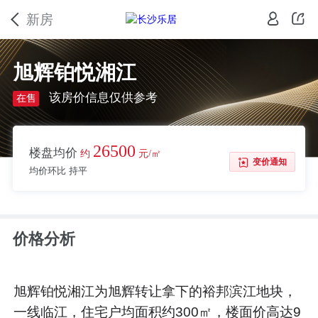
新房
旭辉铂悦湘江
该房价信息仅供参考
在售
26500
楼盘均价
约
元/㎡
变价通知
均价环比 持平
价格分析
旭辉铂悦湘江为旭辉转让拿下的裕邦滨江地块，
一线临江，住宅户均面积约300㎡，楼面价高达9