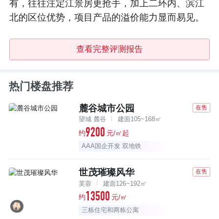
有，往往注定江景房更抢手，加上二环内、滨江
北的区位优势，项目产品的溢价能力显而易见。
查看完整评测报告
热门楼盘推荐
麓谷城市公园
在售
望城 麓谷
建面105~168㎡
9200
约
元/㎡起
AAA国企开发 双地铁
世茂璀璨风华
在售
芙蓉
建面126~192㎡
13500
约
元/㎡
三栋住宅和两栋公寓